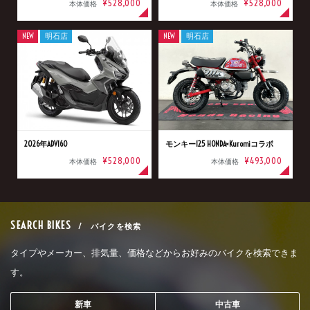
¥528,000
¥528,000
本体価格
本体価格
NEW
明石店
NEW
明石店
2026年ADV160
モンキー125 HONDA×Kuromiコラボ
¥528,000
¥493,000
本体価格
本体価格
SEARCH BIKES
/ バイクを検索
タイプやメーカー、排気量、価格などからお好みのバイクを検索できま
す。
新車
中古車