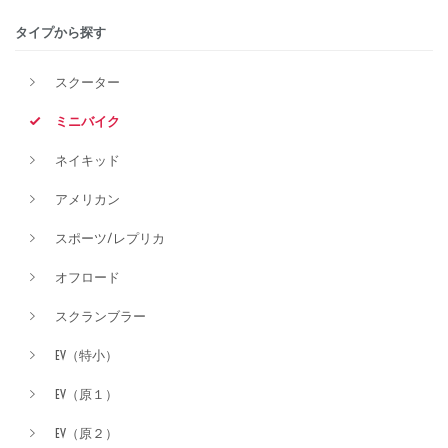
タイプから探す
排気量
スクーター
ミニバイク
価格
ネイキッド
アメリカン
スポーツ/レプリカ
オフロード
スクランブラー
EV（特小）
EV（原１）
EV（原２）