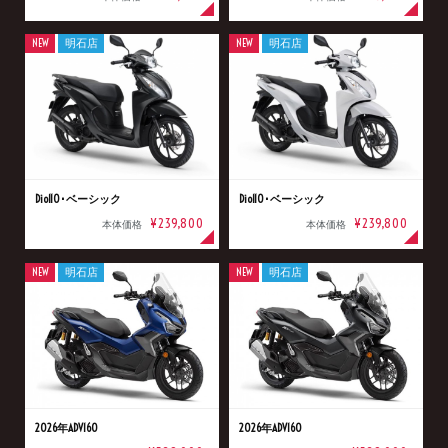
NEW
明石店
NEW
明石店
Dio110･ベーシック
Dio110･ベーシック
¥239,800
¥239,800
本体価格
本体価格
NEW
明石店
NEW
明石店
2026年ADV160
2026年ADV160