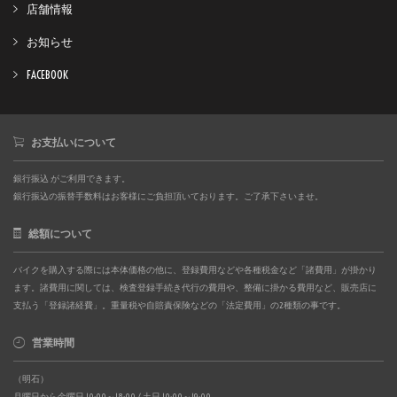
店舗情報
お知らせ
FACEBOOK
お支払いについて
銀行振込 がご利用できます。
銀行振込の振替手数料はお客様にご負担頂いております。ご了承下さいませ。
総額について
バイクを購入する際には本体価格の他に、登録費用などや各種税金など「諸費用」が掛かり
ます。諸費用に関しては、検査登録手続き代行の費用や、整備に掛かる費用など、販売店に
支払う「登録諸経費」。重量税や自賠責保険などの「法定費用」の2種類の事です。
営業時間
（明石）
月曜日から金曜日 10:00～18:00 / 土日 10:00～19:00