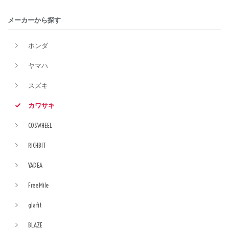
メーカーから探す
ホンダ
ヤマハ
スズキ
カワサキ
COSWHEEL
RICHBIT
YADEA
FreeMile
glafit
BLAZE