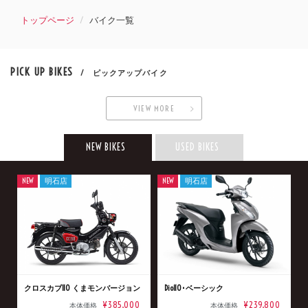
トップページ
バイク一覧
PICK UP BIKES
/ ピックアップバイク
VIEW MORE
NEW BIKES
USED BIKES
NEW
明石店
NEW
明石店
クロスカブ110 くまモンバージョン
Dio110･ベーシック
¥385,000
¥239,800
本体価格
本体価格