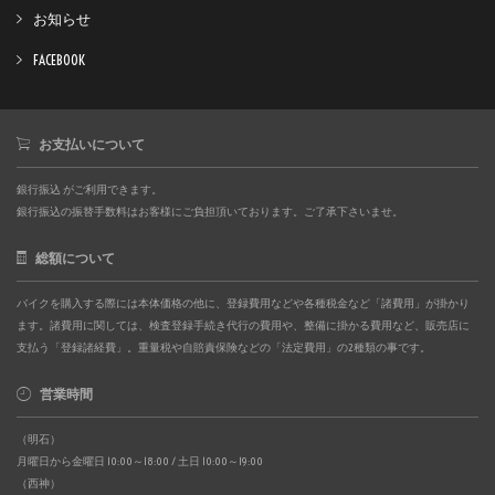
お知らせ
FACEBOOK
お支払いについて
銀行振込 がご利用できます。
銀行振込の振替手数料はお客様にご負担頂いております。ご了承下さいませ。
総額について
バイクを購入する際には本体価格の他に、登録費用などや各種税金など「諸費用」が掛かり
ます。諸費用に関しては、検査登録手続き代行の費用や、整備に掛かる費用など、販売店に
支払う「登録諸経費」。重量税や自賠責保険などの「法定費用」の2種類の事です。
営業時間
（明石）
月曜日から金曜日 10:00～18:00 / 土日 10:00～19:00
（西神）