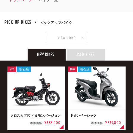
PICK UP BIKES
/ ピックアップバイク
VIEW MORE
NEW BIKES
USED BIKES
NEW
明石店
NEW
明石店
クロスカブ110 くまモンバージョン
Dio110･ベーシック
¥385,000
¥239,800
本体価格
本体価格