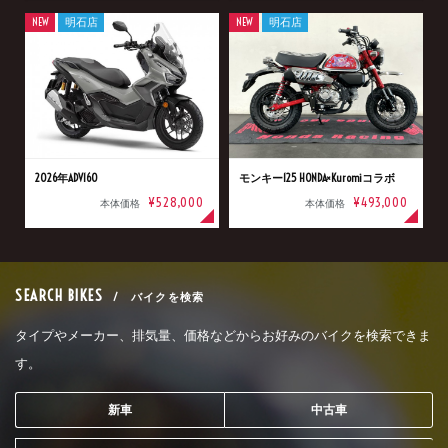
NEW
明石店
NEW
明石店
2026年ADV160
モンキー125 HONDA×Kuromiコラボ
¥528,000
¥493,000
本体価格
本体価格
SEARCH BIKES
/ バイクを検索
タイプやメーカー、排気量、価格などからお好みのバイクを検索できま
す。
新車
中古車