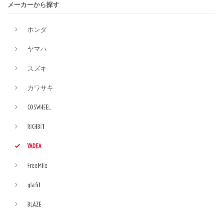
メーカーから探す
ホンダ
ヤマハ
スズキ
カワサキ
COSWHEEL
RICHBIT
YADEA
FreeMile
glafit
BLAZE