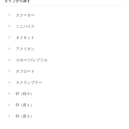
タイプから探す
排気量
スクーター
ミニバイク
価格
ネイキッド
アメリカン
スポーツ/レプリカ
オフロード
スクランブラー
EV（特小）
EV（原１）
EV（原２）