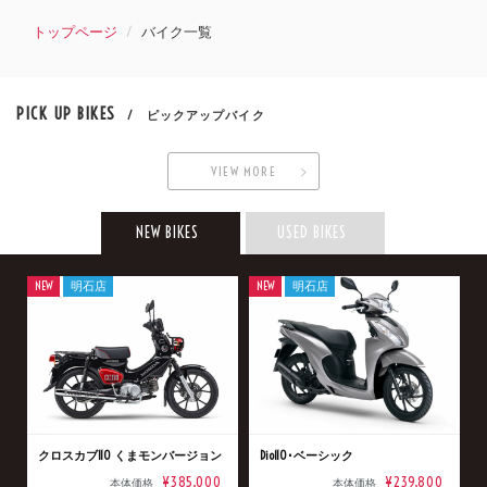
トップページ
バイク一覧
PICK UP BIKES
/ ピックアップバイク
VIEW MORE
NEW BIKES
USED BIKES
NEW
明石店
NEW
明石店
クロスカブ110 くまモンバージョン
Dio110･ベーシック
¥385,000
¥239,800
本体価格
本体価格