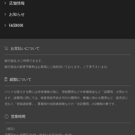
店舗情報
お知らせ
FACEBOOK
お支払いについて
銀行振込 がご利用できます。
銀行振込の振替手数料はお客様にご負担頂いております。ご了承下さいませ。
総額について
バイクを購入する際には本体価格の他に、登録費用などや各種税金など「諸費用」が掛かり
ます。諸費用に関しては、検査登録手続き代行の費用や、整備に掛かる費用など、販売店に
支払う「登録諸経費」。重量税や自賠責保険などの「法定費用」の2種類の事です。
営業時間
（明石）
月曜日から金曜日 10:00～18:00 / 土日 10:00～19:00