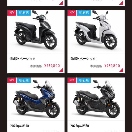
NEW
明石店
NEW
明石店
Dio110･ベーシック
Dio110･ベーシック
¥239,800
¥239,800
本体価格
本体価格
NEW
明石店
NEW
明石店
2026年ADV160
2026年ADV160