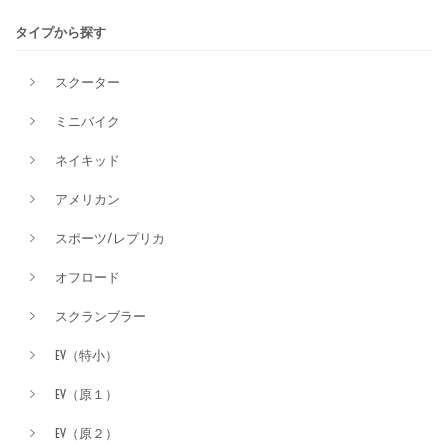
タイプから探す
排気量
スクーター
ミニバイク
価格
ネイキッド
アメリカン
スポーツ/レプリカ
オフロード
スクランブラー
EV（特小）
EV（原１）
EV（原２）