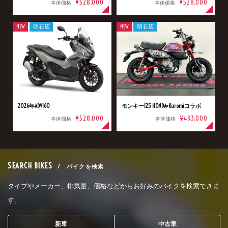
¥528,000
¥528,000
本体価格
本体価格
NEW
明石店
NEW
明石店
2026年ADV160
モンキー125 HONDA×Kuromiコラボ
¥528,000
¥493,000
本体価格
本体価格
SEARCH BIKES
/ バイクを検索
タイプやメーカー、排気量、価格などからお好みのバイクを検索できま
す。
新車
中古車