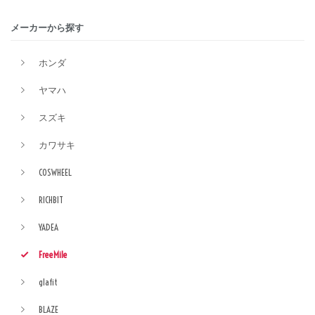
メーカーから探す
ホンダ
ヤマハ
スズキ
カワサキ
COSWHEEL
RICHBIT
YADEA
FreeMile
glafit
BLAZE