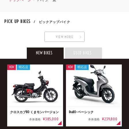
PICK UP BIKES
/ ピックアップバイク
VIEW MORE
NEW BIKES
USED BIKES
NEW
明石店
NEW
明石店
クロスカブ110 くまモンバージョン
Dio110･ベーシック
¥385,000
¥239,800
本体価格
本体価格