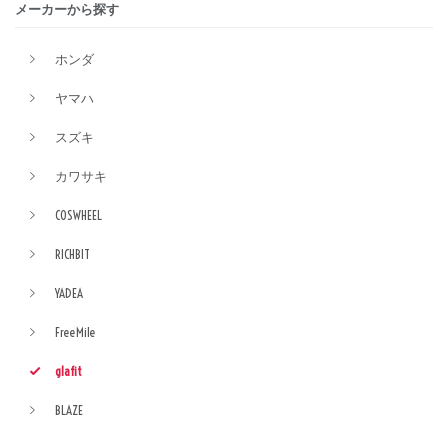
メーカーから探す
ホンダ
ヤマハ
スズキ
カワサキ
COSWHEEL
RICHBIT
YADEA
FreeMile
glafit
BLAZE