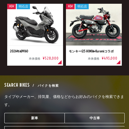
NEW
明石店
NEW
明石店
2026年ADV160
モンキー125 HONDA×Kuromiコラボ
¥528,000
¥493,000
本体価格
本体価格
SEARCH BIKES
/ バイクを検索
タイプやメーカー、排気量、価格などからお好みのバイクを検索できま
す。
新車
中古車