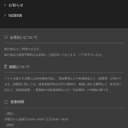
お知らせ
FACEBOOK
お支払いについて
銀行振込 がご利用できます。
銀行振込の振替手数料はお客様にご負担頂いております。ご了承下さいませ。
総額について
バイクを購入する際には本体価格の他に、登録費用などや各種税金など「諸費用」が掛かり
ます。諸費用に関しては、検査登録手続き代行の費用や、整備に掛かる費用など、販売店に
支払う「登録諸経費」。重量税や自賠責保険などの「法定費用」の2種類の事です。
営業時間
（明石）
月曜日から金曜日 10:00～18:00 / 土日 10:00～19:00
（西神）