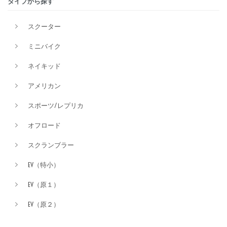
タイプから探す
排気量
スクーター
ミニバイク
価格
ネイキッド
アメリカン
スポーツ/レプリカ
オフロード
スクランブラー
EV（特小）
EV（原１）
EV（原２）