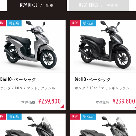
NEW BIKES
USED BIKES
/ 新車
/ 中古車
EW
明石店
NEW
明石店
Dio110･ベーシック
Dio110･ベーシック
ホンダ / 110cc / マットテクノシルバーメタリック
ホンダ / 110cc / マットギャラクシーブラックメタリック
¥239,800
¥239,800
本体価格
本体価格
EW
明石店
NEW
明石店