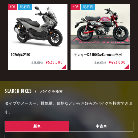
NEW
明石店
NEW
明石店
2026年ADV160
モンキー125 HONDA×Kuromiコラボ
¥528,000
¥493,000
本体価格
本体価格
SEARCH BIKES
/ バイクを検索
タイプやメーカー、排気量、価格などからお好みのバイクを検索できま
す。
新車
中古車