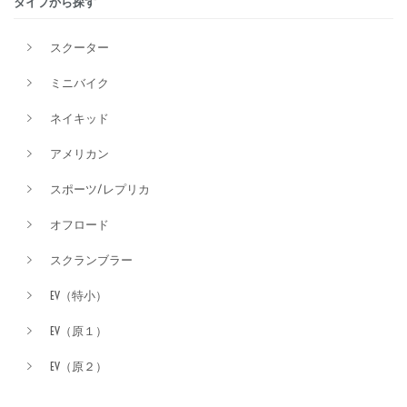
タイプから探す
排気量
スクーター
ミニバイク
価格
ネイキッド
アメリカン
スポーツ/レプリカ
オフロード
スクランブラー
EV（特小）
EV（原１）
EV（原２）