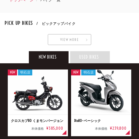
PICK UP BIKES
/ ピックアップバイク
VIEW MORE
NEW BIKES
USED BIKES
NEW
明石店
NEW
明石店
クロスカブ110 くまモンバージョン
Dio110･ベーシック
¥385,000
¥239,800
本体価格
本体価格