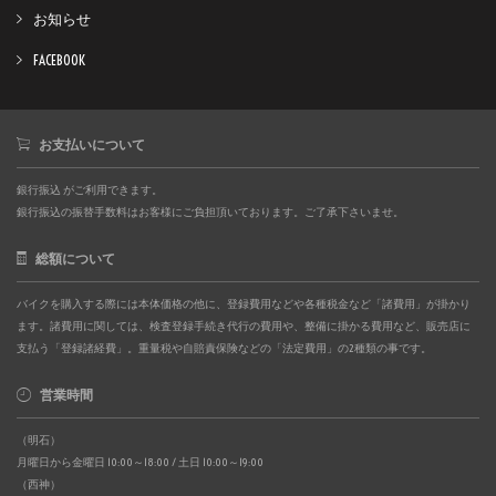
お知らせ
FACEBOOK
お支払いについて
銀行振込 がご利用できます。
銀行振込の振替手数料はお客様にご負担頂いております。ご了承下さいませ。
総額について
バイクを購入する際には本体価格の他に、登録費用などや各種税金など「諸費用」が掛かり
ます。諸費用に関しては、検査登録手続き代行の費用や、整備に掛かる費用など、販売店に
支払う「登録諸経費」。重量税や自賠責保険などの「法定費用」の2種類の事です。
営業時間
（明石）
月曜日から金曜日 10:00～18:00 / 土日 10:00～19:00
（西神）