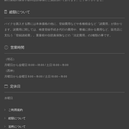
総額について
バイクを購入する際には本体価格の他に、登録費用などや各種税金など「諸費用」が掛かり
ます。諸費用に関しては、検査登録手続き代行の費用や、整備に掛かる費用など、販売店に
支払う「登録諸経費」。重量税や自賠責保険などの「法定費用」の2種類の事です。
営業時間
（明石）
月曜日から金曜日 10:00～18:00 / 土日 10:00～19:00
（西神）
月曜日から金曜日 11:00～19:00 / 土日 10:00～19:00
定休日
水曜日
ご利用規約
総額について
送料について