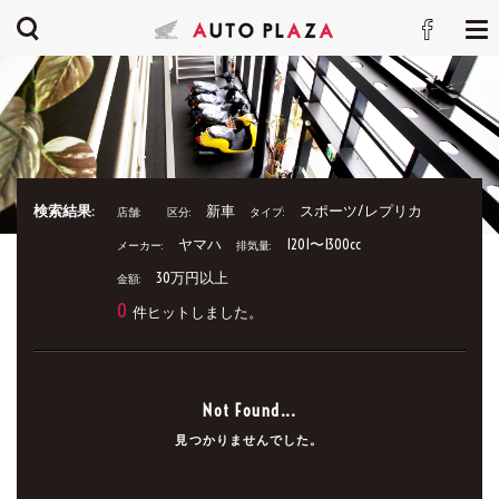
検索結果:
新車
スポーツ/レプリカ
店舗:
区分:
タイプ:
ヤマハ
1201〜1300cc
メーカー:
排気量:
30万円以上
金額:
0
件ヒットしました。
Not Found...
見つかりませんでした。