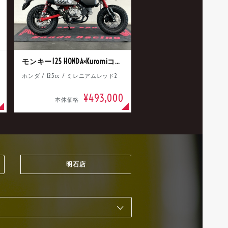
モンキー125 HONDA×Kuromiコラボ
ホンダ / 125cc / ミレニアムレッド2
¥493,000
本体価格
明石店