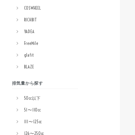
COSWHEEL
RICHBIT
YADEA
FreeMile
glafit
BLAZE
排気量から探す
50cc以下
51〜110cc
111〜125cc
126〜250cc