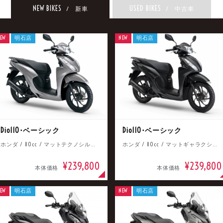
NEW BIKES
USED BIKES
/ 新車
/ 中古車
EW
明石店
NEW
明石店
Dio110･ベーシック
Dio110･ベーシック
ホンダ / 110cc / マットテクノシルバーメタリック
ホンダ / 110cc / マットギャラクシーブラックメタリック
¥239,800
¥239,800
本体価格
本体価格
EW
明石店
NEW
明石店