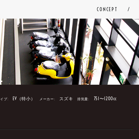
CONCEPT
EV（特小）
スズキ
751〜1200cc
イプ:
メーカー:
排気量:
。