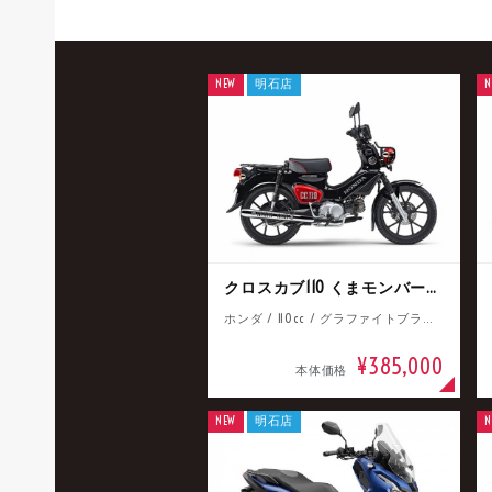
NEW
明石店
N
クロスカブ110 くまモンバージョン
ホンダ / 110cc / グラファイトブラック
¥385,000
本体価格
NEW
明石店
N