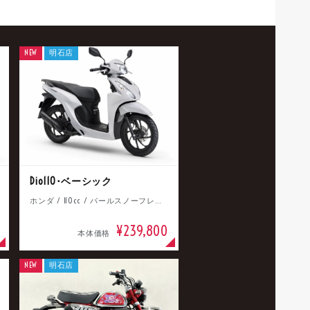
NEW
明石店
Dio110･ベーシック
ホンダ / 110cc / パールスノーフレークホワイト
¥239,800
本体価格
NEW
明石店