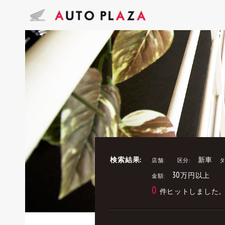
検索結果:
新車
店舗:
区分:
タ
30万円以上
金額:
0
件ヒットしました