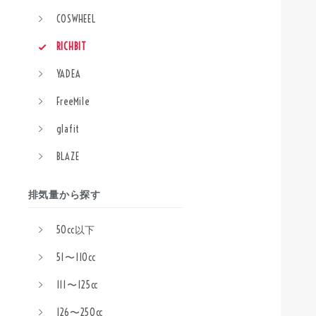
COSWHEEL
RICHBIT
YADEA
FreeMile
glafit
BLAZE
排気量から探す
50cc以下
51〜110cc
111〜125cc
126〜250cc