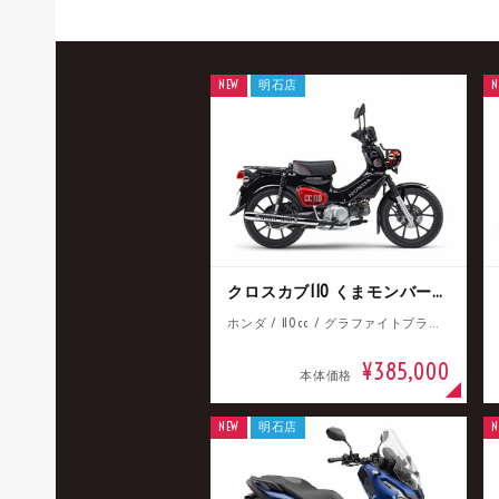
NEW
明石店
N
クロスカブ110 くまモンバージョン
ホンダ / 110cc / グラファイトブラック
¥385,000
本体価格
NEW
明石店
N