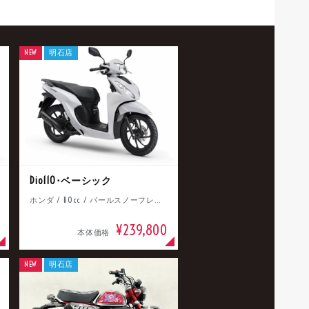
NEW
明石店
Dio110･ベーシック
ホンダ / 110cc / パールスノーフレークホワイト
¥239,800
本体価格
NEW
明石店