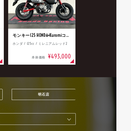
モンキー125 HONDA×Kuromiコラボ
ホンダ / 125cc / ミレニアムレッド2
¥493,000
本体価格
明石店