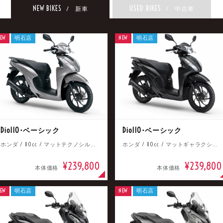
NEW BIKES
USED BIKES
/ 新車
/ 中古車
EW
明石店
NEW
明石店
Dio110･ベーシック
Dio110･ベーシック
ホンダ / 110cc / マットテクノシルバーメタリック
ホンダ / 110cc / マットギャラクシーブラックメタリック
¥239,800
¥239,800
本体価格
本体価格
EW
明石店
NEW
明石店