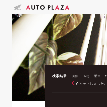
検索結果:
新車
店舗:
区分:
タ
0
件ヒットしました