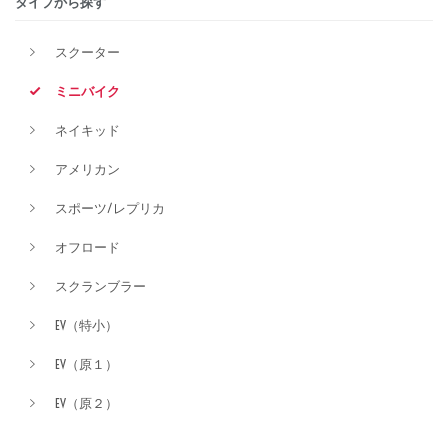
タイプから探す
排気量
スクーター
ミニバイク
価格
ネイキッド
アメリカン
スポーツ/レプリカ
オフロード
スクランブラー
EV（特小）
EV（原１）
EV（原２）