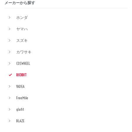
メーカーから探す
ホンダ
ヤマハ
スズキ
カワサキ
COSWHEEL
RICHBIT
YADEA
FreeMile
glafit
BLAZE