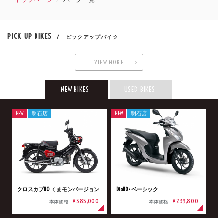
PICK UP BIKES
/ ピックアップバイク
VIEW MORE
NEW BIKES
USED BIKES
NEW
明石店
NEW
明石店
クロスカブ110 くまモンバージョン
Dio110･ベーシック
¥385,000
¥239,800
本体価格
本体価格