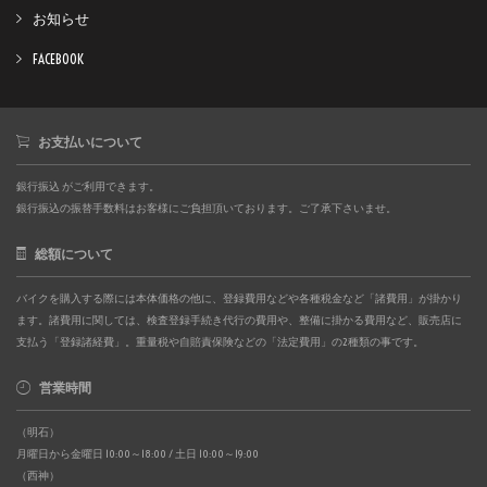
お知らせ
FACEBOOK
お支払いについて
銀行振込 がご利用できます。
銀行振込の振替手数料はお客様にご負担頂いております。ご了承下さいませ。
総額について
バイクを購入する際には本体価格の他に、登録費用などや各種税金など「諸費用」が掛かり
ます。諸費用に関しては、検査登録手続き代行の費用や、整備に掛かる費用など、販売店に
支払う「登録諸経費」。重量税や自賠責保険などの「法定費用」の2種類の事です。
営業時間
（明石）
月曜日から金曜日 10:00～18:00 / 土日 10:00～19:00
（西神）