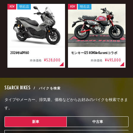
NEW
明石店
NEW
明石店
2026年ADV160
モンキー125 HONDA×Kuromiコラボ
¥528,000
¥493,000
本体価格
本体価格
SEARCH BIKES
/ バイクを検索
タイプやメーカー、排気量、価格などからお好みのバイクを検索できま
す。
新車
中古車