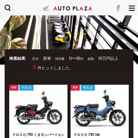
検索結果:
新車
51〜110cc
30万円以上
区分:
排気量:
金額:
15
件ヒットしました。
NEW
明石店
NEW
明石店
クロスカブ110 くまモンバージョン
クロスカブ110 Lite