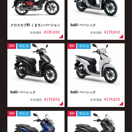
クロスカブ110 くまモンバージョン
Dio110･ベーシック
¥385,000
¥239,800
本体価格
本体価格
NEW
明石店
NEW
明石店
Dio110･ベーシック
Dio110･ベーシック
¥239,800
¥239,800
本体価格
本体価格
NEW
明石店
NEW
明石店