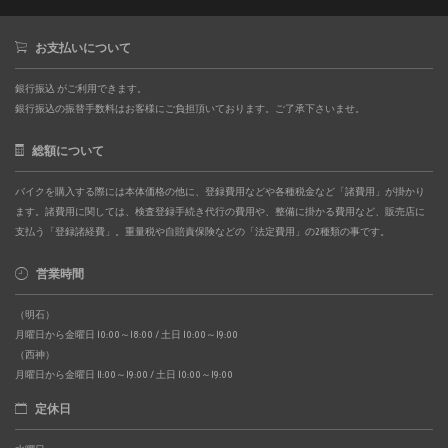
お支払いについて
銀行振込 がご利用できます。
銀行振込の振替手数料はお客様にご負担頂いております。ご了承下さいませ。
総額について
バイクを購入する際には本体価格の他に、登録費用などや各種税金など「諸費用」が掛かり
ます。諸費用に関しては、検査登録手続き代行の費用や、整備に掛かる費用など、販売店に
支払う「登録諸経費」。重量税や自賠責保険などの「法定費用」の2種類の事です。
営業時間
（明石）
月曜日から金曜日 10:00～18:00 / 土日 10:00～19:00
（西神）
月曜日から金曜日 11:00～19:00 / 土日 10:00～19:00
定休日