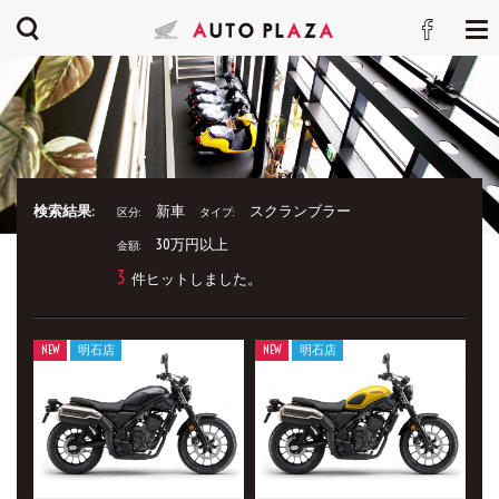
検索結果:
新車
スクランブラー
区分:
タイプ:
30万円以上
金額:
3
件ヒットしました。
NEW
明石店
NEW
明石店