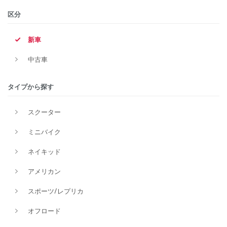
区分
新車
排気量
中古車
価格
タイプから探す
スクーター
ミニバイク
ネイキッド
アメリカン
スポーツ/レプリカ
オフロード