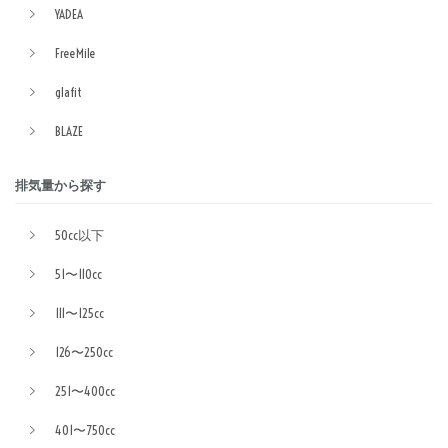
YADEA
FreeMile
glafit
BLAZE
排気量から探す
50cc以下
51〜110cc
111〜125cc
126〜250cc
251〜400cc
401〜750cc