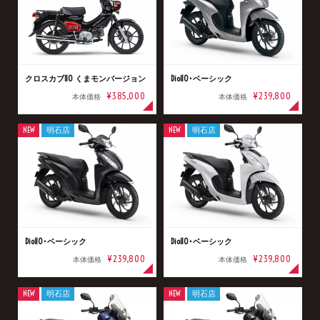
クロスカブ110 くまモンバージョン
Dio110･ベーシック
¥385,000
¥239,800
本体価格
本体価格
NEW
明石店
NEW
明石店
Dio110･ベーシック
Dio110･ベーシック
¥239,800
¥239,800
本体価格
本体価格
NEW
明石店
NEW
明石店