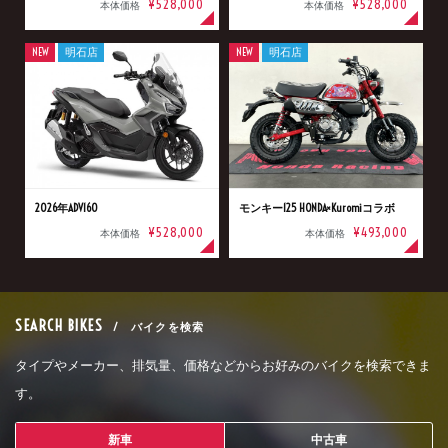
¥528,000
¥528,000
本体価格
本体価格
NEW
明石店
NEW
明石店
2026年ADV160
モンキー125 HONDA×Kuromiコラボ
¥528,000
¥493,000
本体価格
本体価格
SEARCH BIKES
/ バイクを検索
タイプやメーカー、排気量、価格などからお好みのバイクを検索できま
す。
新車
中古車