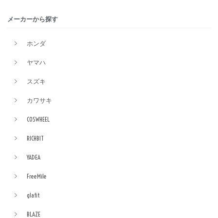
メーカーから探す
ホンダ
ヤマハ
スズキ
カワサキ
COSWHEEL
RICHBIT
YADEA
FreeMile
glafit
BLAZE