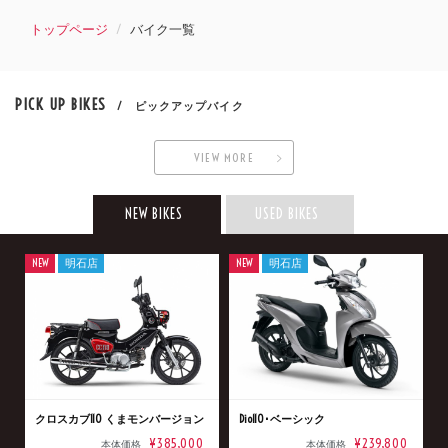
トップページ
バイク一覧
PICK UP BIKES
/ ピックアップバイク
VIEW MORE
NEW BIKES
USED BIKES
NEW
明石店
NEW
明石店
クロスカブ110 くまモンバージョン
Dio110･ベーシック
¥385,000
¥239,800
本体価格
本体価格