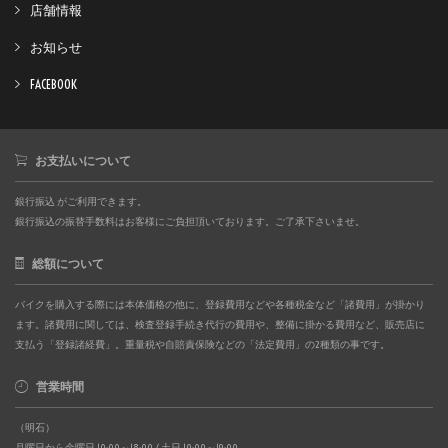
店舗情報
お知らせ
FACEBOOK
お支払いについて
銀行振込 がご利用できます。
銀行振込の振替手数料はお客様にご負担頂いております。ご了承下さいませ。
総額について
バイクを購入する際には本体価格の他に、登録費用などや各種税金など「諸費用」が掛かり
ます。諸費用に関しては、検査登録手続き代行の費用や、整備に掛かる費用など、販売店に
支払う「登録諸経費」。重量税や自賠責保険などの「法定費用」の2種類の事です。
営業時間
（明石）
月曜日から金曜日 10:00～18:00 / 土日 10:00～19:00