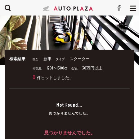
検索結果:
新車
スクーター
区分:
タイプ:
1201〜1300cc
30万円以上
排気量:
金額:
0
件ヒットしました。
Not Found...
見つかりませんでした。
見つかりませんでした。