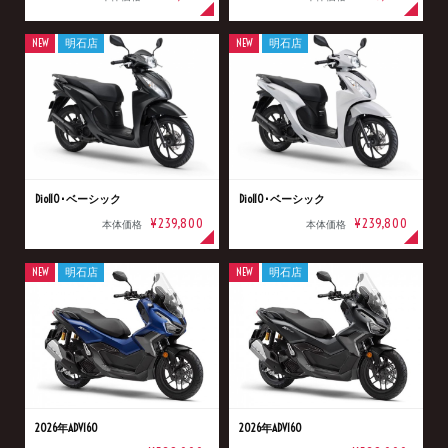
NEW
明石店
NEW
明石店
Dio110･ベーシック
Dio110･ベーシック
¥239,800
¥239,800
本体価格
本体価格
NEW
明石店
NEW
明石店
2026年ADV160
2026年ADV160