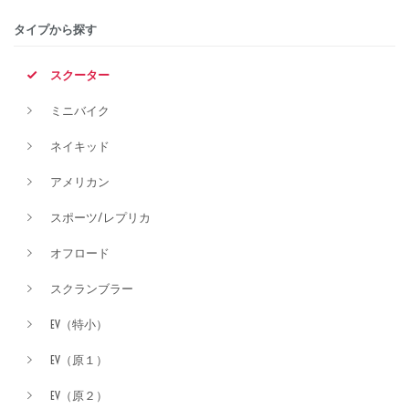
タイプから探す
排気量
スクーター
ミニバイク
価格
ネイキッド
アメリカン
スポーツ/レプリカ
オフロード
スクランブラー
EV（特小）
EV（原１）
EV（原２）