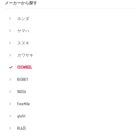
メーカーから探す
ホンダ
ヤマハ
スズキ
カワサキ
COSWHEEL
RICHBIT
YADEA
FreeMile
glafit
BLAZE