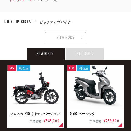
PICK UP BIKES
/ ピックアップバイク
VIEW MORE
NEW BIKES
USED BIKES
NEW
明石店
NEW
明石店
クロスカブ110 くまモンバージョン
Dio110･ベーシック
¥385,000
¥239,800
本体価格
本体価格