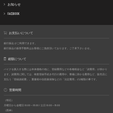
お知らせ
FACEBOOK
お支払いについて
銀行振込 がご利用できます。
銀行振込の振替手数料はお客様にご負担頂いております。ご了承下さいませ。
総額について
バイクを購入する際には本体価格の他に、登録費用などや各種税金など「諸費用」が掛かり
ます。諸費用に関しては、検査登録手続き代行の費用や、整備に掛かる費用など、販売店に
支払う「登録諸経費」。重量税や自賠責保険などの「法定費用」の2種類の事です。
営業時間
（明石）
月曜日から金曜日 10:00～18:00 / 土日 10:00～19:00
（西神）