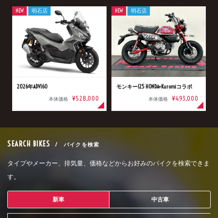
NEW
明石店
NEW
明石店
2026年ADV160
モンキー125 HONDA×Kuromiコラボ
¥528,000
¥493,000
本体価格
本体価格
SEARCH BIKES
/ バイクを検索
タイプやメーカー、排気量、価格などからお好みのバイクを検索できま
す。
新車
中古車