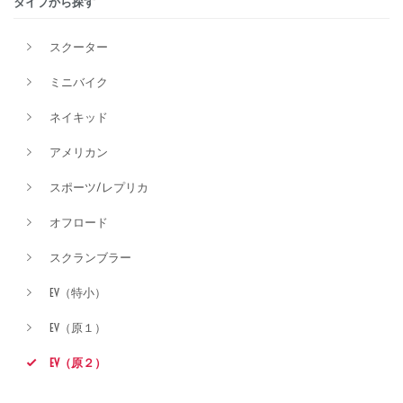
タイプから探す
排気量
スクーター
ミニバイク
価格
ネイキッド
アメリカン
スポーツ/レプリカ
オフロード
スクランブラー
EV（特小）
EV（原１）
EV（原２）