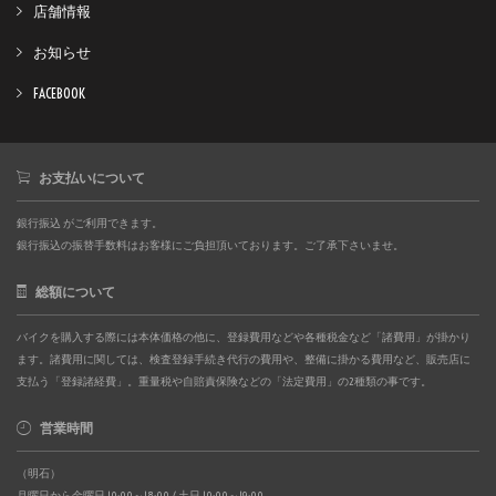
店舗情報
お知らせ
FACEBOOK
お支払いについて
銀行振込 がご利用できます。
銀行振込の振替手数料はお客様にご負担頂いております。ご了承下さいませ。
総額について
バイクを購入する際には本体価格の他に、登録費用などや各種税金など「諸費用」が掛かり
ます。諸費用に関しては、検査登録手続き代行の費用や、整備に掛かる費用など、販売店に
支払う「登録諸経費」。重量税や自賠責保険などの「法定費用」の2種類の事です。
営業時間
（明石）
月曜日から金曜日 10:00～18:00 / 土日 10:00～19:00