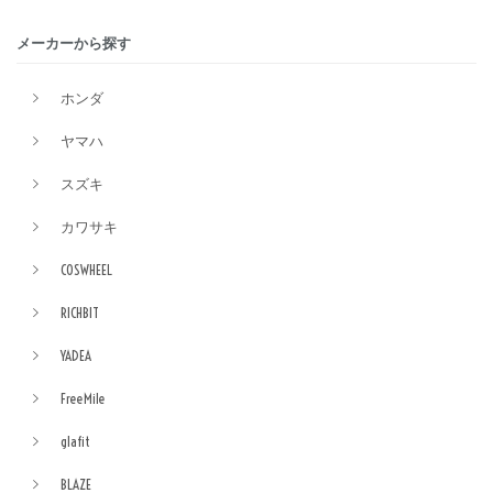
メーカーから探す
ホンダ
ヤマハ
スズキ
カワサキ
COSWHEEL
RICHBIT
YADEA
FreeMile
glafit
BLAZE