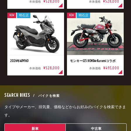
¥528,000
¥528,000
本体価格
本体価格
NEW
明石店
NEW
明石店
2026年ADV160
モンキー125 HONDA×Kuromiコラボ
¥528,000
¥493,000
本体価格
本体価格
SEARCH BIKES
/ バイクを検索
タイプやメーカー、排気量、価格などからお好みのバイクを検索できま
す。
新車
中古車