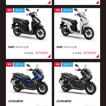
NEW
明石店
NEW
明石店
Dio110･ベーシック
Dio110･ベーシック
¥239,800
¥239,800
本体価格
本体価格
NEW
明石店
NEW
明石店
2026年ADV160
2026年ADV160