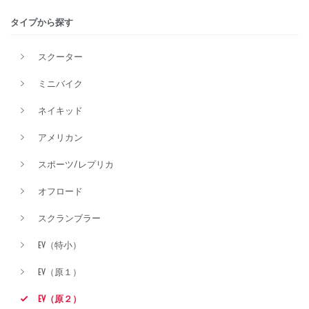
タイプから探す
排気量
スクーター
ミニバイク
価格
ネイキッド
アメリカン
スポーツ/レプリカ
オフロード
スクランブラー
EV（特小）
EV（原１）
EV（原２）