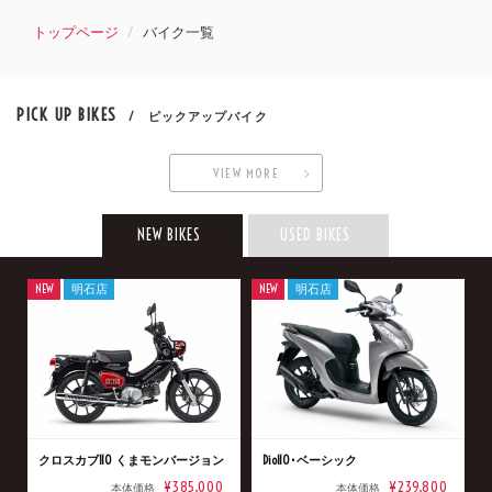
トップページ
バイク一覧
PICK UP BIKES
/ ピックアップバイク
VIEW MORE
NEW BIKES
USED BIKES
NEW
明石店
NEW
明石店
クロスカブ110 くまモンバージョン
Dio110･ベーシック
¥385,000
¥239,800
本体価格
本体価格