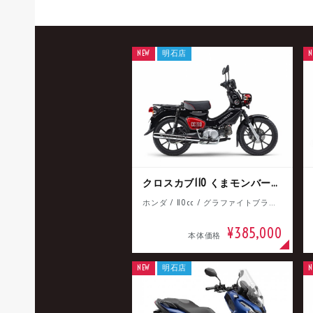
NEW
明石店
N
クロスカブ110 くまモンバージョン
ホンダ / 110cc / グラファイトブラック
¥385,000
本体価格
NEW
明石店
N