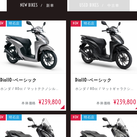
NEW BIKES
USED BIKES
/ 新車
/ 中古車
EW
明石店
NEW
明石店
Dio110･ベーシック
Dio110･ベーシック
ホンダ / 110cc / マットテクノシルバーメタリック
ホンダ / 110cc / マットギャラクシーブラックメタリック
¥239,800
¥239,800
本体価格
本体価格
EW
明石店
NEW
明石店