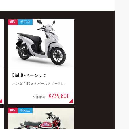
NEW
明石店
Dio110･ベーシック
ホンダ / 110cc / パールスノーフレークホワイト
¥239,800
本体価格
NEW
明石店