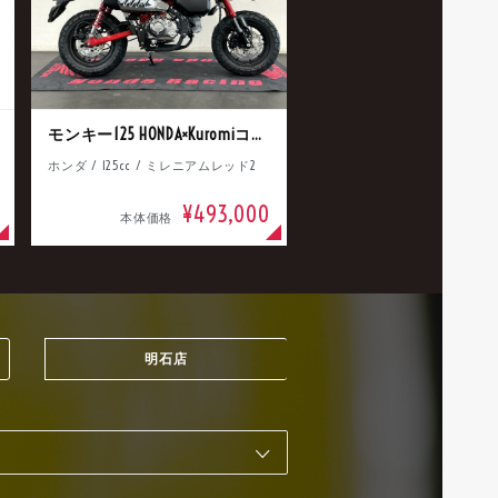
モンキー125 HONDA×Kuromiコラボ
ホンダ / 125cc / ミレニアムレッド2
¥493,000
本体価格
明石店