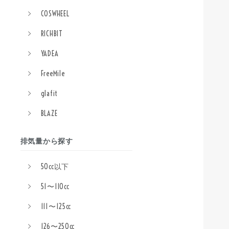
COSWHEEL
RICHBIT
YADEA
FreeMile
glafit
BLAZE
排気量から探す
50cc以下
51〜110cc
111〜125cc
126〜250cc