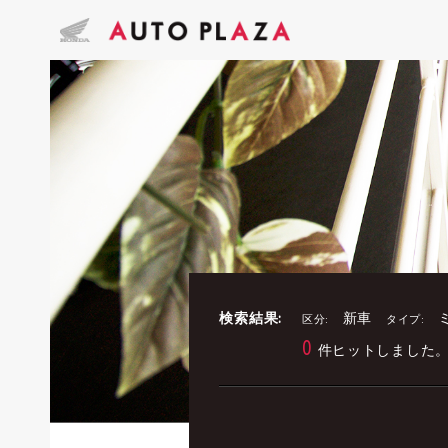
検索結果:
新車
区分:
タイプ:
0
件ヒットしました