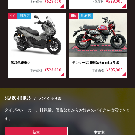
¥528,000
¥528,000
本体価格
本体価格
NEW
明石店
NEW
明石店
2026年ADV160
モンキー125 HONDA×Kuromiコラボ
¥528,000
¥493,000
本体価格
本体価格
SEARCH BIKES
/ バイクを検索
タイプやメーカー、排気量、価格などからお好みのバイクを検索できま
す。
新車
中古車