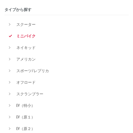
タイプから探す
排気量
スクーター
ミニバイク
価格
ネイキッド
アメリカン
スポーツ/レプリカ
オフロード
スクランブラー
EV（特小）
EV（原１）
EV（原２）