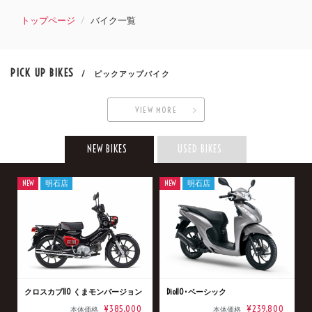
トップページ
バイク一覧
PICK UP BIKES
/ ピックアップバイク
VIEW MORE
NEW BIKES
USED BIKES
NEW
明石店
NEW
明石店
クロスカブ110 くまモンバージョン
Dio110･ベーシック
¥385,000
¥239,800
本体価格
本体価格