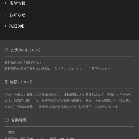
店舗情報
お知らせ
FACEBOOK
お支払いについて
銀行振込 がご利用できます。
銀行振込の振替手数料はお客様にご負担頂いております。ご了承下さいませ。
総額について
バイクを購入する際には本体価格の他に、登録費用などや各種税金など「諸費用」が掛かり
ます。諸費用に関しては、検査登録手続き代行の費用や、整備に掛かる費用など、販売店に
支払う「登録諸経費」。重量税や自賠責保険などの「法定費用」の2種類の事です。
営業時間
（明石）
月曜日から金曜日 10:00～18:00 / 土日 10:00～19:00