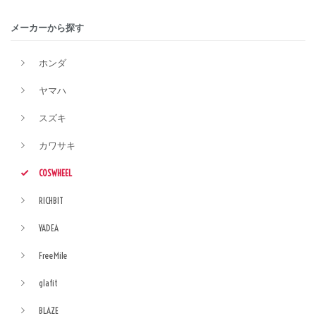
メーカーから探す
ホンダ
ヤマハ
スズキ
カワサキ
COSWHEEL
RICHBIT
YADEA
FreeMile
glafit
BLAZE