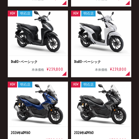
NEW
明石店
NEW
明石店
Dio110･ベーシック
Dio110･ベーシック
¥239,800
¥239,800
本体価格
本体価格
NEW
明石店
NEW
明石店
2026年ADV160
2026年ADV160