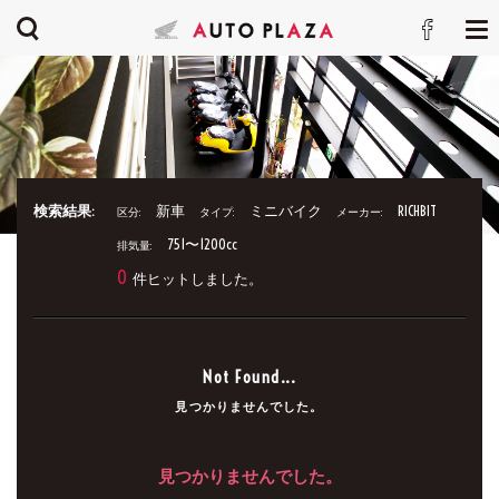
検索結果:
新車
ミニバイク
RICHBIT
区分:
タイプ:
メーカー:
751〜1200cc
排気量:
0
件ヒットしました。
Not Found...
見つかりませんでした。
見つかりませんでした。