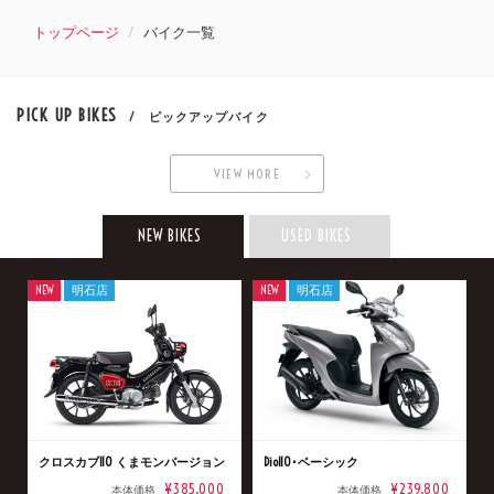
トップページ
バイク一覧
PICK UP BIKES
/ ピックアップバイク
VIEW MORE
NEW BIKES
USED BIKES
NEW
明石店
NEW
明石店
クロスカブ110 くまモンバージョン
Dio110･ベーシック
¥385,000
¥239,800
本体価格
本体価格