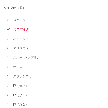
タイプから探す
排気量
スクーター
ミニバイク
価格
ネイキッド
アメリカン
スポーツ/レプリカ
オフロード
スクランブラー
EV（特小）
EV（原１）
EV（原２）