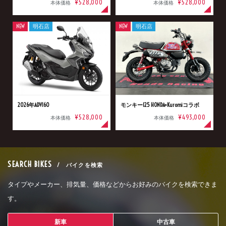
¥528,000
¥528,000
本体価格
本体価格
NEW
明石店
NEW
明石店
2026年ADV160
モンキー125 HONDA×Kuromiコラボ
¥528,000
¥493,000
本体価格
本体価格
SEARCH BIKES
/ バイクを検索
タイプやメーカー、排気量、価格などからお好みのバイクを検索できま
す。
新車
中古車