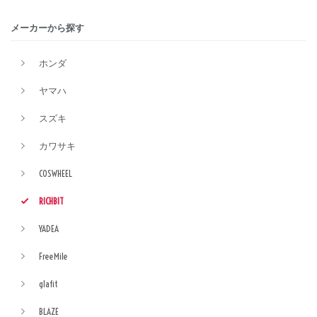
メーカーから探す
ホンダ
ヤマハ
スズキ
カワサキ
COSWHEEL
RICHBIT
YADEA
FreeMile
glafit
BLAZE