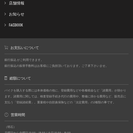
店舗情報
お知らせ
FACEBOOK
お支払いについて
銀行振込 がご利用できます。
銀行振込の振替手数料はお客様にご負担頂いております。ご了承下さいませ。
総額について
バイクを購入する際には本体価格の他に、登録費用などや各種税金など「諸費用」が掛かり
ます。諸費用に関しては、検査登録手続き代行の費用や、整備に掛かる費用など、販売店に
支払う「登録諸経費」。重量税や自賠責保険などの「法定費用」の2種類の事です。
営業時間
（明石）
月曜日から金曜日 10:00～18:00 / 土日 10:00～19:00