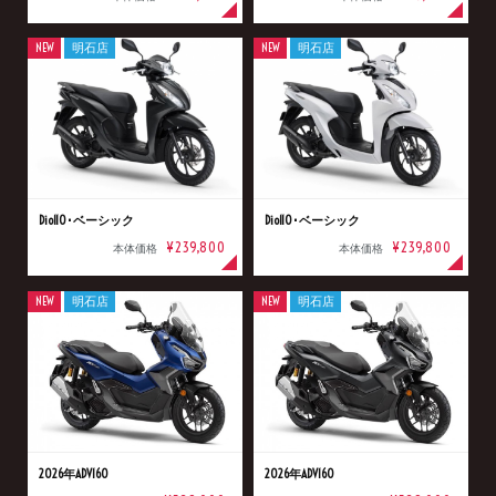
NEW
明石店
NEW
明石店
Dio110･ベーシック
Dio110･ベーシック
¥239,800
¥239,800
本体価格
本体価格
NEW
明石店
NEW
明石店
2026年ADV160
2026年ADV160