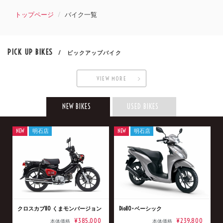
トップページ
バイク一覧
PICK UP BIKES
/ ピックアップバイク
VIEW MORE
NEW BIKES
USED BIKES
NEW
明石店
NEW
明石店
クロスカブ110 くまモンバージョン
Dio110･ベーシック
¥385,000
¥239,800
本体価格
本体価格