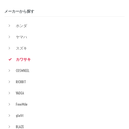
メーカーから探す
ホンダ
ヤマハ
スズキ
カワサキ
COSWHEEL
RICHBIT
YADEA
FreeMile
glafit
BLAZE