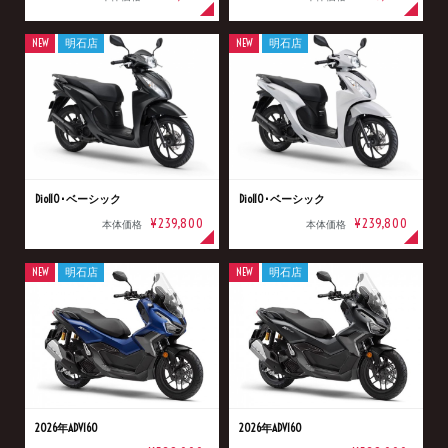
NEW
明石店
NEW
明石店
Dio110･ベーシック
Dio110･ベーシック
¥239,800
¥239,800
本体価格
本体価格
NEW
明石店
NEW
明石店
2026年ADV160
2026年ADV160