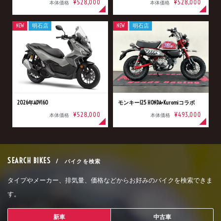
¥528,000
¥528,000
本体価格
本体価格
NEW
明石店
NEW
明石店
2026年ADV160
モンキー125 HONDA×Kuromiコラボ
¥528,000
¥493,000
本体価格
本体価格
SEARCH BIKES
/ バイクを検索
タイプやメーカー、排気量、価格などからお好みのバイクを検索できま
す。
新車
中古車