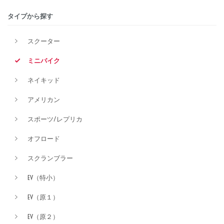
タイプから探す
排気量
スクーター
ミニバイク
価格
ネイキッド
アメリカン
スポーツ/レプリカ
オフロード
スクランブラー
EV（特小）
EV（原１）
EV（原２）