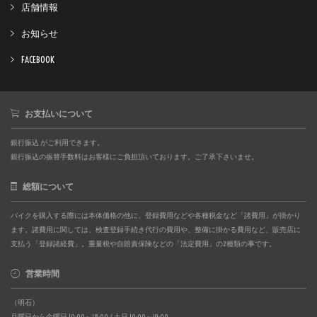
店舗情報
お知らせ
FACEBOOK
お支払いについて
銀行振込 がご利用できます。
銀行振込の振替手数料はお客様にご負担頂いております。ご了承下さいませ。
総額について
バイクを購入する際には本体価格の他に、登録費用などや各種税金など「諸費用」が掛かり
ます。諸費用に関しては、検査登録手続き代行の費用や、整備に掛かる費用など、販売店に
支払う「登録諸経費」。重量税や自賠責保険などの「法定費用」の2種類の事です。
営業時間
（明石）
月曜日から金曜日 10:00～18:00 / 土日 10:00～19:00