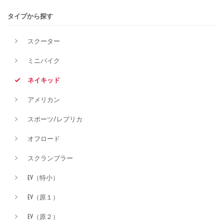
タイプから探す
排気量
スクーター
ミニバイク
価格
ネイキッド
アメリカン
スポーツ/レプリカ
オフロード
スクランブラー
EV（特小）
EV（原１）
EV（原２）