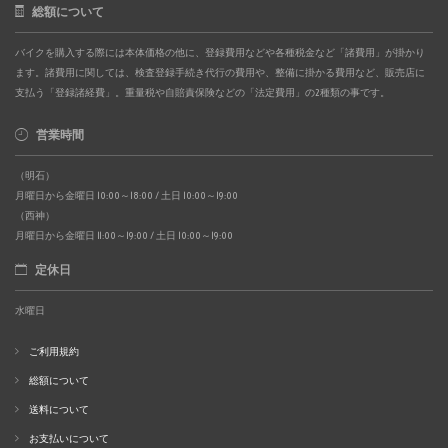
総額について
バイクを購入する際には本体価格の他に、登録費用などや各種税金など「諸費用」が掛かり
ます。諸費用に関しては、検査登録手続き代行の費用や、整備に掛かる費用など、販売店に
支払う「登録諸経費」。重量税や自賠責保険などの「法定費用」の2種類の事です。
営業時間
（明石）
月曜日から金曜日 10:00～18:00 / 土日 10:00～19:00
（西神）
月曜日から金曜日 11:00～19:00 / 土日 10:00～19:00
定休日
水曜日
ご利用規約
総額について
送料について
お支払いについて