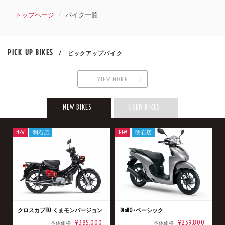
トップページ
バイク一覧
PICK UP BIKES
/ ピックアップバイク
VIEW MORE
NEW BIKES
USED BIKES
NEW
明石店
NEW
明石店
クロスカブ110 くまモンバージョン
Dio110･ベーシック
¥385,000
¥239,800
本体価格
本体価格