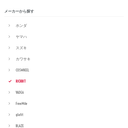
メーカーから探す
ホンダ
ヤマハ
スズキ
カワサキ
COSWHEEL
RICHBIT
YADEA
FreeMile
glafit
BLAZE