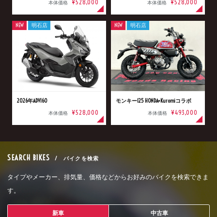
¥528,000
¥528,000
本体価格
本体価格
NEW
明石店
NEW
明石店
2026年ADV160
モンキー125 HONDA×Kuromiコラボ
¥528,000
¥493,000
本体価格
本体価格
SEARCH BIKES
/ バイクを検索
タイプやメーカー、排気量、価格などからお好みのバイクを検索できま
す。
新車
中古車