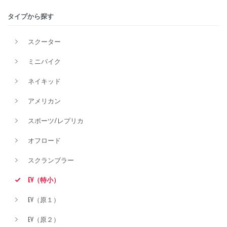
タイプから探す
排気量
スクーター
ミニバイク
価格
ネイキッド
アメリカン
スポーツ/レプリカ
オフロード
スクランブラー
EV（特小）
EV（原１）
EV（原２）