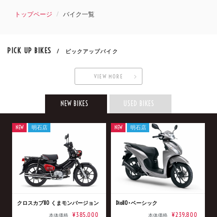
トップページ
バイク一覧
PICK UP BIKES
/ ピックアップバイク
VIEW MORE
NEW BIKES
USED BIKES
NEW
明石店
NEW
明石店
クロスカブ110 くまモンバージョン
Dio110･ベーシック
¥385,000
¥239,800
本体価格
本体価格