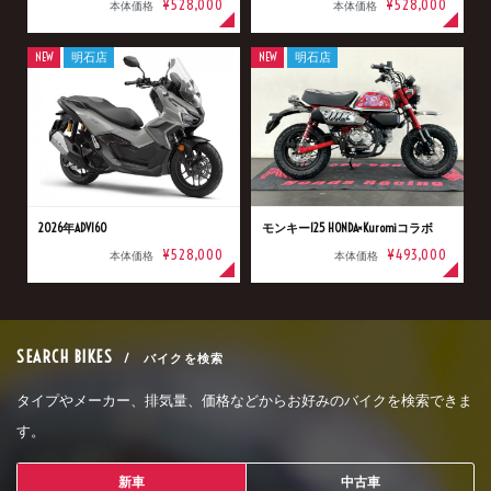
¥528,000
¥528,000
本体価格
本体価格
NEW
明石店
NEW
明石店
2026年ADV160
モンキー125 HONDA×Kuromiコラボ
¥528,000
¥493,000
本体価格
本体価格
SEARCH BIKES
/ バイクを検索
タイプやメーカー、排気量、価格などからお好みのバイクを検索できま
す。
新車
中古車