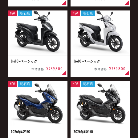
NEW
明石店
NEW
明石店
Dio110･ベーシック
Dio110･ベーシック
¥239,800
¥239,800
本体価格
本体価格
NEW
明石店
NEW
明石店
2026年ADV160
2026年ADV160