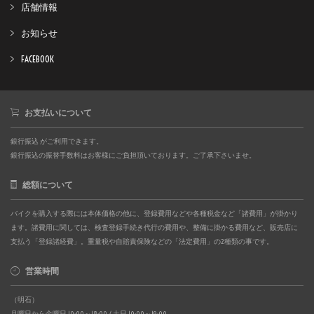
店舗情報
お知らせ
FACEBOOK
お支払いについて
銀行振込 がご利用できます。
銀行振込の振替手数料はお客様にご負担頂いております。ご了承下さいませ。
総額について
バイクを購入する際には本体価格の他に、登録費用などや各種税金など「諸費用」が掛かり
ます。諸費用に関しては、検査登録手続き代行の費用や、整備に掛かる費用など、販売店に
支払う「登録諸経費」。重量税や自賠責保険などの「法定費用」の2種類の事です。
営業時間
（明石）
月曜日から金曜日 10:00～18:00 / 土日 10:00～19:00