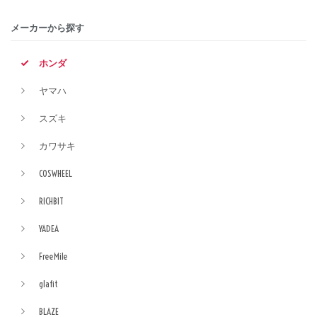
メーカーから探す
ホンダ
ヤマハ
スズキ
カワサキ
COSWHEEL
RICHBIT
YADEA
FreeMile
glafit
BLAZE