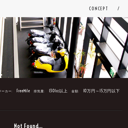
CONCEPT
FreeMile
1301cc以上
10万円～15万円以下
メーカー:
排気量:
金額:
。
Not Found...