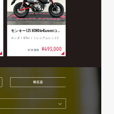
モンキー125 HONDA×Kuromiコラボ
ホンダ / 125cc / ミレニアムレッド2
¥493,000
本体価格
明石店