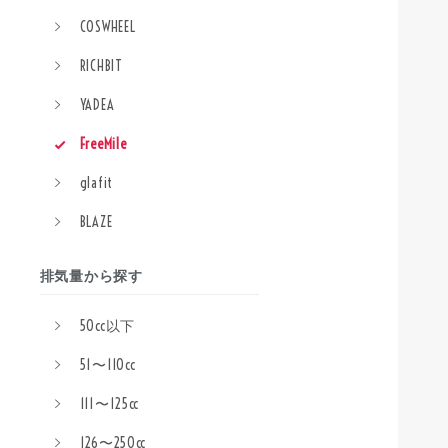
COSWHEEL
RICHBIT
YADEA
FreeMile
glafit
BLAZE
排気量から探す
50cc以下
51〜110cc
111〜125cc
126〜250cc