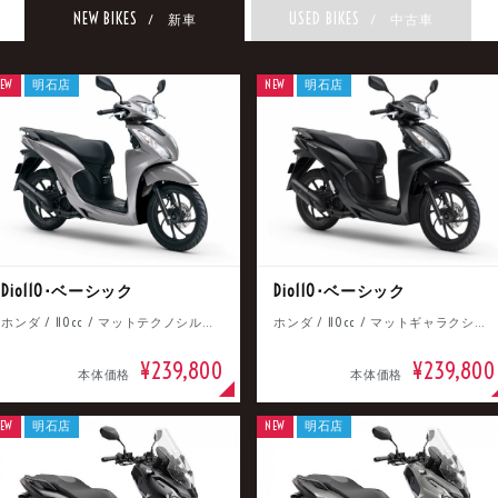
NEW BIKES
USED BIKES
/ 新車
/ 中古車
EW
明石店
NEW
明石店
Dio110･ベーシック
Dio110･ベーシック
ホンダ / 110cc / マットテクノシルバーメタリック
ホンダ / 110cc / マットギャラクシーブラックメタリック
¥239,800
¥239,800
本体価格
本体価格
EW
明石店
NEW
明石店