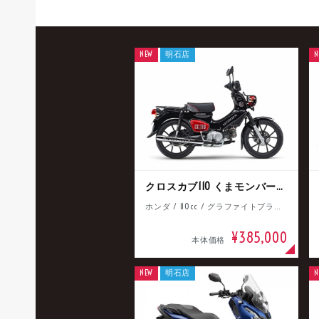
NEW
明石店
N
クロスカブ110 くまモンバージョン
ホンダ / 110cc / グラファイトブラック
¥385,000
本体価格
NEW
明石店
N