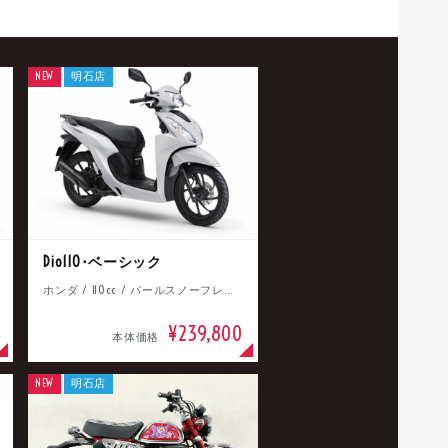
NEW
明石店
Dio110･ベーシック
ホンダ / 110cc / パールスノーフレークホワイト
¥239,800
本体価格
NEW
明石店