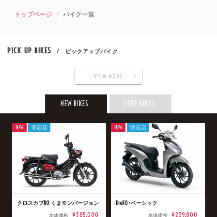
トップページ
バイク一覧
PICK UP BIKES
/ ピックアップバイク
VIEW MORE
NEW BIKES
USED BIKES
NEW
明石店
NEW
明石店
クロスカブ110 くまモンバージョン
Dio110･ベーシック
¥385,000
¥239,800
本体価格
本体価格