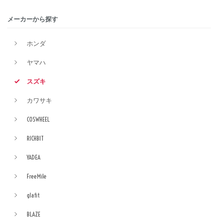
メーカーから探す
ホンダ
ヤマハ
スズキ
カワサキ
COSWHEEL
RICHBIT
YADEA
FreeMile
glafit
BLAZE