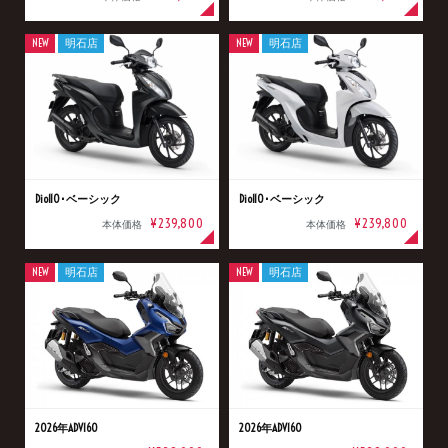
NEW
明石店
NEW
明石店
Dio110･ベーシック
Dio110･ベーシック
¥239,800
¥239,800
本体価格
本体価格
NEW
明石店
NEW
明石店
2026年ADV160
2026年ADV160