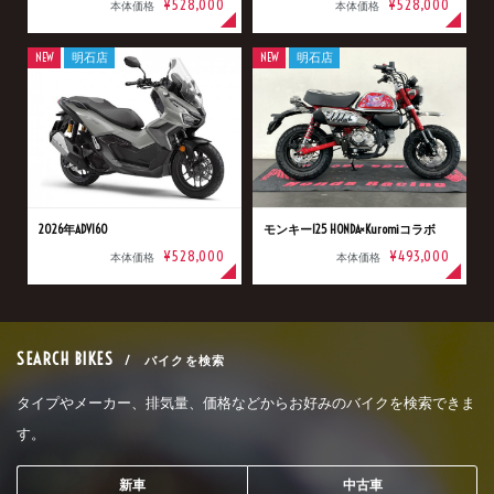
¥528,000
¥528,000
本体価格
本体価格
NEW
明石店
NEW
明石店
2026年ADV160
モンキー125 HONDA×Kuromiコラボ
¥528,000
¥493,000
本体価格
本体価格
SEARCH BIKES
/ バイクを検索
タイプやメーカー、排気量、価格などからお好みのバイクを検索できま
す。
新車
中古車