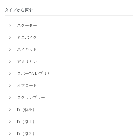
タイプから探す
排気量
スクーター
ミニバイク
価格
ネイキッド
アメリカン
スポーツ/レプリカ
オフロード
スクランブラー
EV（特小）
EV（原１）
EV（原２）