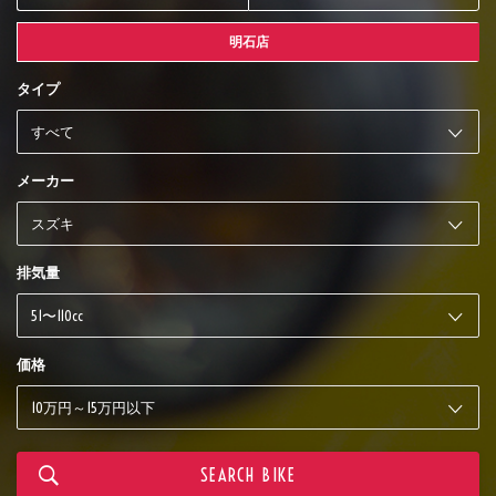
明石店
タイプ
メーカー
排気量
価格