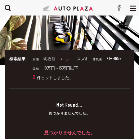
検索結果:
明石店
スズキ
51〜110cc
店舗:
メーカー:
排気量:
10万円～15万円以下
金額:
0
件ヒットしました。
Not Found...
見つかりませんでした。
見つかりませんでした。