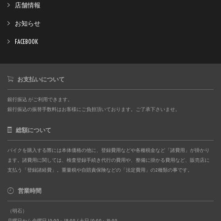
店舗情報
お知らせ
FACEBOOK
お支払いについて
銀行振込 がご利用できます。
銀行振込の振替手数料はお客様にご負担頂いております。ご了承下さいませ。
総額について
バイクを購入する際には本体価格の他に、登録費用などや各種税金など「諸費用」が掛かり
ます。諸費用に関しては、検査登録手続き代行の費用や、整備に掛かる費用など、販売店に
支払う「登録諸経費」。重量税や自賠責保険などの「法定費用」の2種類の事です。
営業時間
（明石）
月曜日から金曜日 10:00～18:00 / 土日 10:00～19:00