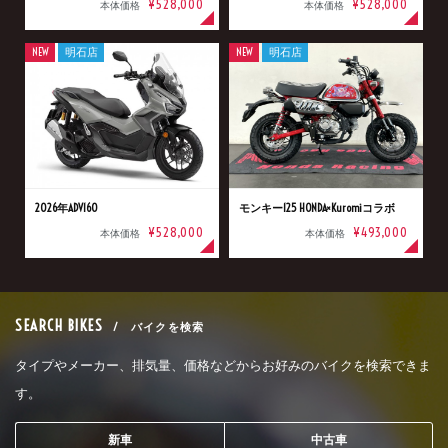
¥528,000
¥528,000
本体価格
本体価格
NEW
明石店
NEW
明石店
2026年ADV160
モンキー125 HONDA×Kuromiコラボ
¥528,000
¥493,000
本体価格
本体価格
SEARCH BIKES
/ バイクを検索
タイプやメーカー、排気量、価格などからお好みのバイクを検索できま
す。
新車
中古車