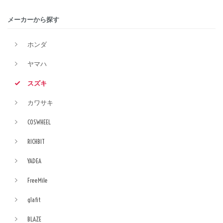
メーカーから探す
ホンダ
ヤマハ
スズキ
カワサキ
COSWHEEL
RICHBIT
YADEA
FreeMile
glafit
BLAZE