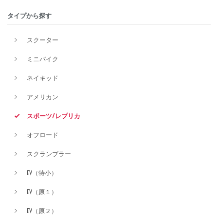
タイプから探す
排気量
スクーター
ミニバイク
価格
ネイキッド
アメリカン
スポーツ/レプリカ
オフロード
スクランブラー
EV（特小）
EV（原１）
EV（原２）