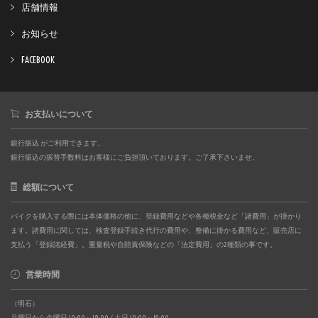
店舗情報
お知らせ
FACEBOOK
お支払いについて
銀行振込 がご利用できます。
銀行振込の振替手数料はお客様にご負担頂いております。ご了承下さいませ。
総額について
バイクを購入する際には本体価格の他に、登録費用などや各種税金など「諸費用」が掛かり
ます。諸費用に関しては、検査登録手続き代行の費用や、整備に掛かる費用など、販売店に
支払う「登録諸経費」。重量税や自賠責保険などの「法定費用」の2種類の事です。
営業時間
（明石）
月曜日から金曜日 10:00～18:00 / 土日 10:00～19:00