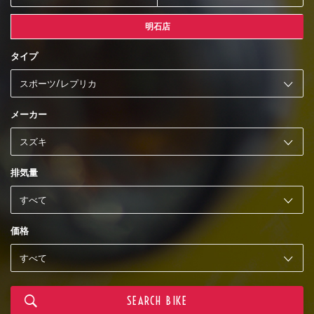
明石店
タイプ
メーカー
排気量
価格