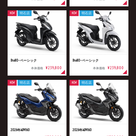
NEW
明石店
NEW
明石店
Dio110･ベーシック
Dio110･ベーシック
¥239,800
¥239,800
本体価格
本体価格
NEW
明石店
NEW
明石店
2026年ADV160
2026年ADV160