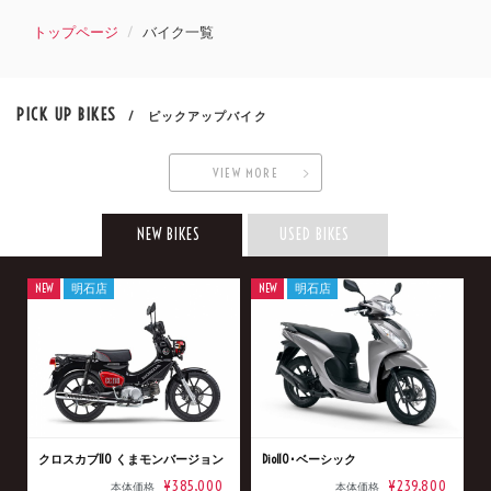
トップページ
バイク一覧
PICK UP BIKES
/ ピックアップバイク
VIEW MORE
NEW BIKES
USED BIKES
NEW
明石店
NEW
明石店
クロスカブ110 くまモンバージョン
Dio110･ベーシック
¥385,000
¥239,800
本体価格
本体価格