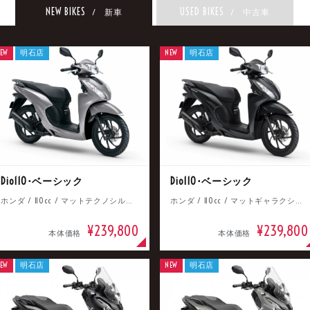
NEW BIKES
USED BIKES
/ 新車
/ 中古車
EW
明石店
NEW
明石店
Dio110･ベーシック
Dio110･ベーシック
ホンダ / 110cc / マットテクノシルバーメタリック
ホンダ / 110cc / マットギャラクシーブラックメタリック
¥239,800
¥239,800
本体価格
本体価格
EW
明石店
NEW
明石店