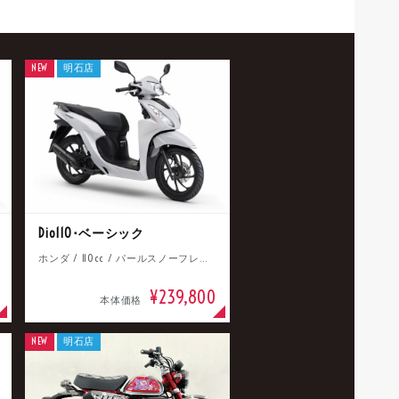
NEW
明石店
Dio110･ベーシック
ホンダ / 110cc / パールスノーフレークホワイト
¥239,800
本体価格
NEW
明石店