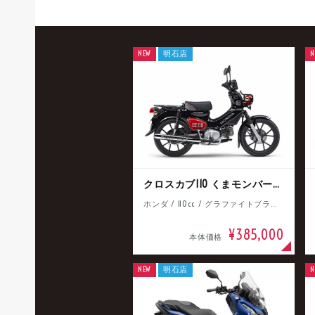
NEW
明石店
N
クロスカブ110 くまモンバージョン
ホンダ / 110cc / グラファイトブラック
¥385,000
本体価格
NEW
明石店
N