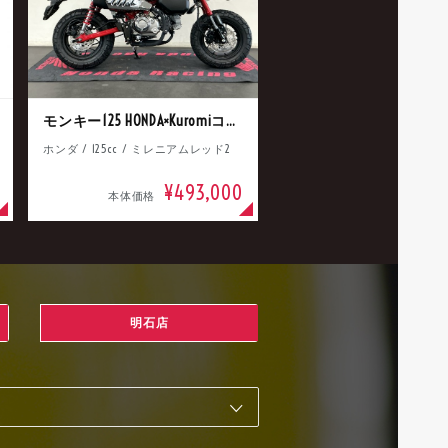
モンキー125 HONDA×Kuromiコラボ
ホンダ / 125cc / ミレニアムレッド2
¥493,000
本体価格
明石店