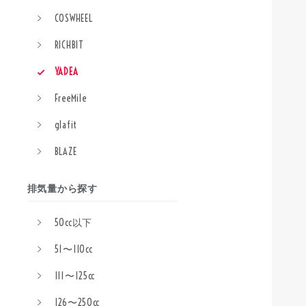
COSWHEEL
RICHBIT
YADEA
FreeMile
glafit
BLAZE
排気量から探す
50cc以下
51〜110cc
111〜125cc
126〜250cc