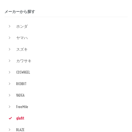
メーカーから探す
ホンダ
ヤマハ
スズキ
カワサキ
COSWHEEL
RICHBIT
YADEA
FreeMile
glafit
BLAZE