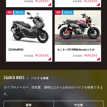
¥528,000
¥528,000
本体価格
本体価格
NEW
明石店
NEW
明石店
2026年ADV160
モンキー125 HONDA×Kuromiコラボ
¥528,000
¥493,000
本体価格
本体価格
SEARCH BIKES
/ バイクを検索
タイプやメーカー、排気量、価格などからお好みのバイクを検索できま
す。
新車
中古車