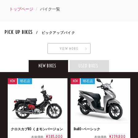
トップページ
バイク一覧
PICK UP BIKES
/ ピックアップバイク
VIEW MORE
NEW BIKES
USED BIKES
NEW
明石店
NEW
明石店
クロスカブ110 くまモンバージョン
Dio110･ベーシック
¥385,000
¥239,800
本体価格
本体価格