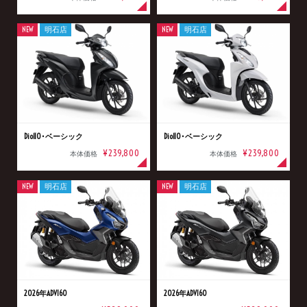
NEW
明石店
NEW
明石店
Dio110･ベーシック
Dio110･ベーシック
¥239,800
¥239,800
本体価格
本体価格
NEW
明石店
NEW
明石店
2026年ADV160
2026年ADV160