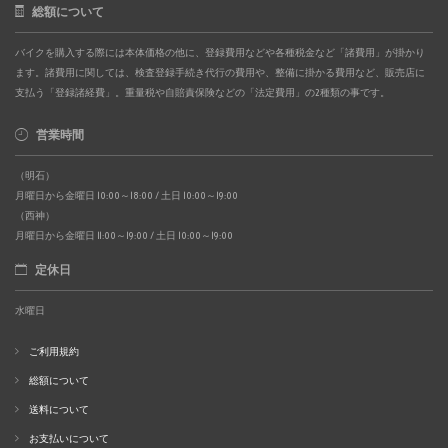
総額について
バイクを購入する際には本体価格の他に、登録費用などや各種税金など「諸費用」が掛かり
ます。諸費用に関しては、検査登録手続き代行の費用や、整備に掛かる費用など、販売店に
支払う「登録諸経費」。重量税や自賠責保険などの「法定費用」の2種類の事です。
営業時間
（明石）
月曜日から金曜日 10:00～18:00 / 土日 10:00～19:00
（西神）
月曜日から金曜日 11:00～19:00 / 土日 10:00～19:00
定休日
水曜日
ご利用規約
総額について
送料について
お支払いについて