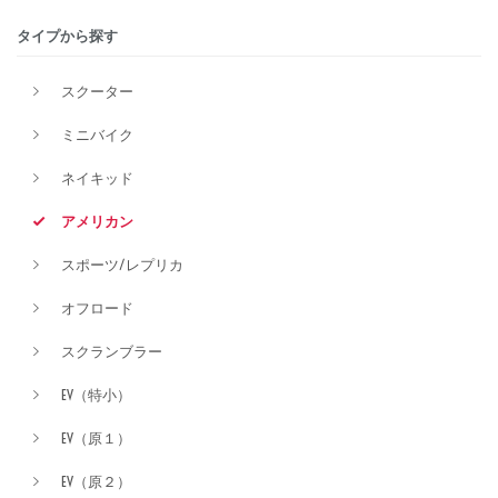
タイプから探す
排気量
スクーター
ミニバイク
価格
ネイキッド
アメリカン
スポーツ/レプリカ
オフロード
スクランブラー
EV（特小）
EV（原１）
EV（原２）