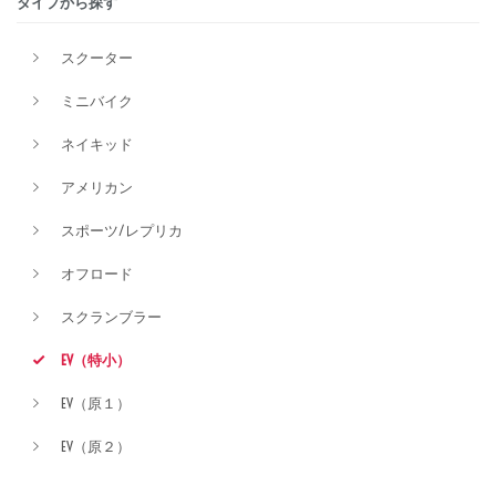
タイプから探す
排気量
スクーター
ミニバイク
価格
ネイキッド
アメリカン
スポーツ/レプリカ
オフロード
スクランブラー
EV（特小）
EV（原１）
EV（原２）