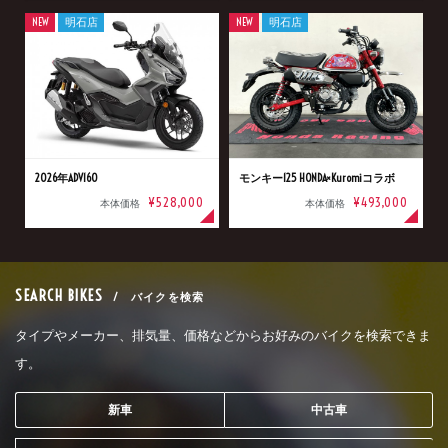
NEW
明石店
NEW
明石店
2026年ADV160
モンキー125 HONDA×Kuromiコラボ
¥528,000
¥493,000
本体価格
本体価格
SEARCH BIKES
/ バイクを検索
タイプやメーカー、排気量、価格などからお好みのバイクを検索できま
す。
新車
中古車