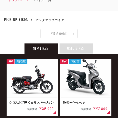
PICK UP BIKES
/ ピックアップバイク
VIEW MORE
NEW BIKES
USED BIKES
NEW
明石店
NEW
明石店
クロスカブ110 くまモンバージョン
Dio110･ベーシック
¥385,000
¥239,800
本体価格
本体価格