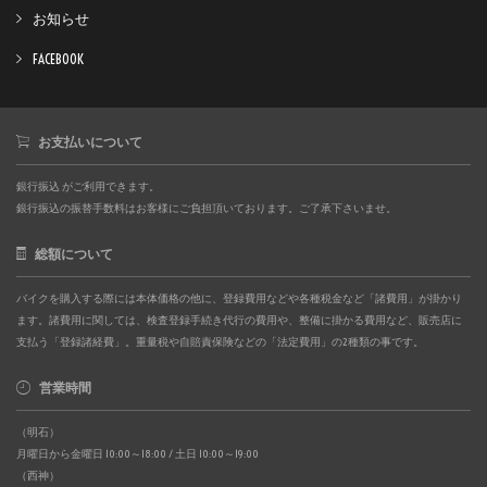
お知らせ
FACEBOOK
お支払いについて
銀行振込 がご利用できます。
銀行振込の振替手数料はお客様にご負担頂いております。ご了承下さいませ。
総額について
バイクを購入する際には本体価格の他に、登録費用などや各種税金など「諸費用」が掛かり
ます。諸費用に関しては、検査登録手続き代行の費用や、整備に掛かる費用など、販売店に
支払う「登録諸経費」。重量税や自賠責保険などの「法定費用」の2種類の事です。
営業時間
（明石）
月曜日から金曜日 10:00～18:00 / 土日 10:00～19:00
（西神）