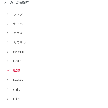
メーカーから探す
ホンダ
ヤマハ
スズキ
カワサキ
COSWHEEL
RICHBIT
YADEA
FreeMile
glafit
BLAZE