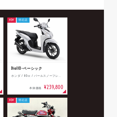
NEW
明石店
Dio110･ベーシック
ホンダ / 110cc / パールスノーフレークホワイト
¥239,800
本体価格
NEW
明石店