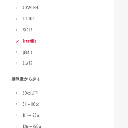
COSWHEEL
RICHBIT
YADEA
FreeMile
glafit
BLAZE
排気量から探す
50cc以下
51〜110cc
111〜125cc
126〜250cc