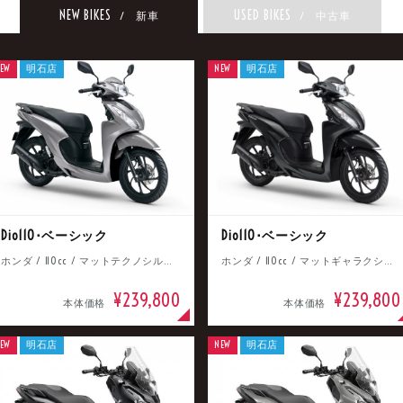
NEW BIKES
USED BIKES
/ 新車
/ 中古車
EW
明石店
NEW
明石店
Dio110･ベーシック
Dio110･ベーシック
ホンダ / 110cc / マットテクノシルバーメタリック
ホンダ / 110cc / マットギャラクシーブラックメタリック
¥239,800
¥239,800
本体価格
本体価格
EW
明石店
NEW
明石店