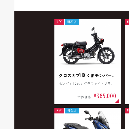
NEW
明石店
N
クロスカブ110 くまモンバージョン
ホンダ / 110cc / グラファイトブラック
¥385,000
本体価格
NEW
明石店
N