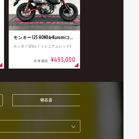
モンキー125 HONDA×Kuromiコラボ
ホンダ / 125cc / ミレニアムレッド2
¥493,000
本体価格
明石店