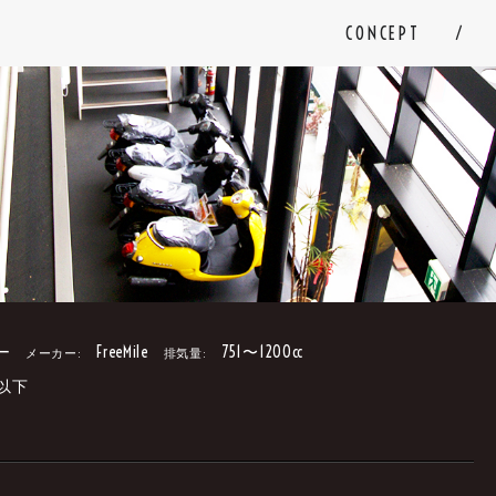
CONCEPT
ー
FreeMile
751〜1200cc
メーカー:
排気量:
円以下
。