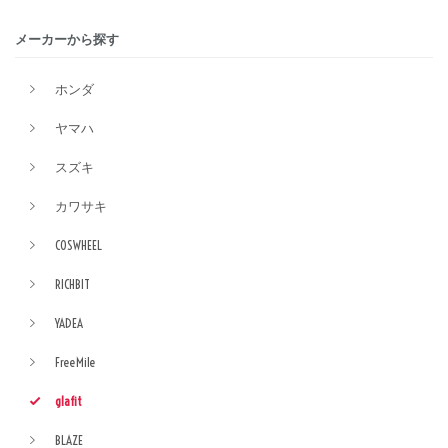
メーカーから探す
ホンダ
ヤマハ
スズキ
カワサキ
COSWHEEL
RICHBIT
YADEA
FreeMile
glafit
BLAZE