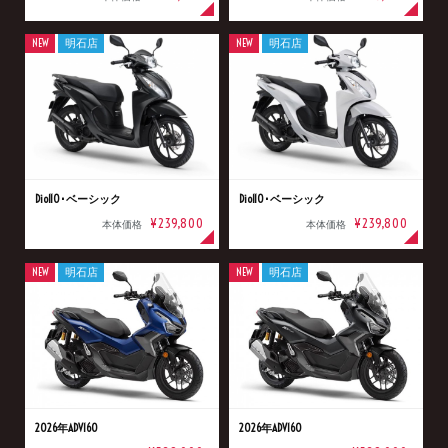
NEW
明石店
NEW
明石店
Dio110･ベーシック
Dio110･ベーシック
¥239,800
¥239,800
本体価格
本体価格
NEW
明石店
NEW
明石店
2026年ADV160
2026年ADV160