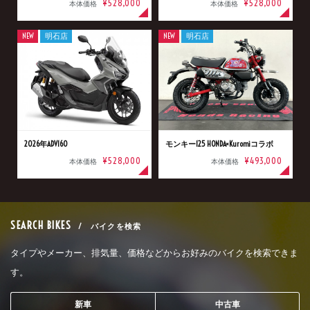
¥528,000
¥528,000
本体価格
本体価格
NEW
明石店
NEW
明石店
2026年ADV160
モンキー125 HONDA×Kuromiコラボ
¥528,000
¥493,000
本体価格
本体価格
SEARCH BIKES
/ バイクを検索
タイプやメーカー、排気量、価格などからお好みのバイクを検索できま
す。
新車
中古車