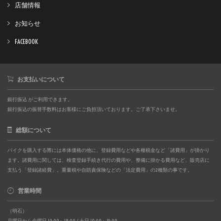
店舗情報
お知らせ
FACEBOOK
お支払いについて
銀行振込 がご利用できます。
銀行振込の振替手数料はお客様にご負担頂いております。ご了承下さいませ。
総額について
バイクを購入する際には本体価格の他に、登録費用などや各種税金など「諸費用」が掛かり
ます。諸費用に関しては、検査登録手続き代行の費用や、整備に掛かる費用など、販売店に
支払う「登録諸経費」。重量税や自賠責保険などの「法定費用」の2種類の事です。
営業時間
（明石）
月曜日から金曜日 10:00～18:00 / 土日 10:00～19:00