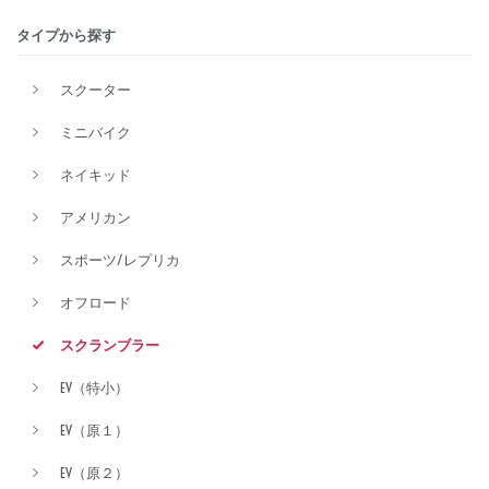
タイプから探す
排気量
スクーター
ミニバイク
価格
ネイキッド
アメリカン
スポーツ/レプリカ
オフロード
スクランブラー
EV（特小）
EV（原１）
EV（原２）