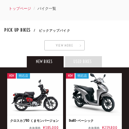
トップページ
バイク一覧
PICK UP BIKES
/ ピックアップバイク
VIEW MORE
NEW BIKES
USED BIKES
NEW
明石店
NEW
明石店
クロスカブ110 くまモンバージョン
Dio110･ベーシック
¥385,000
¥239,800
本体価格
本体価格