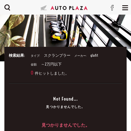
検索結果:
スクランブラー
glafit
タイプ:
メーカー:
～2万円以下
金額:
0
件ヒットしました。
Not Found...
見つかりませんでした。
見つかりませんでした。