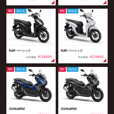
NEW
明石店
NEW
明石店
Dio110･ベーシック
Dio110･ベーシック
¥239,800
¥239,800
本体価格
本体価格
NEW
明石店
NEW
明石店
2026年ADV160
2026年ADV160