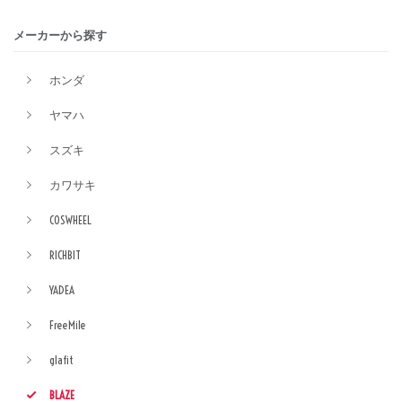
メーカーから探す
ホンダ
ヤマハ
スズキ
カワサキ
COSWHEEL
RICHBIT
YADEA
FreeMile
glafit
BLAZE