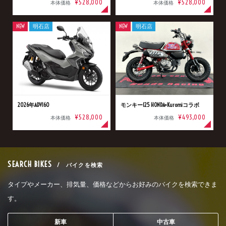
¥528,000
¥528,000
本体価格
本体価格
NEW
明石店
NEW
明石店
2026年ADV160
モンキー125 HONDA×Kuromiコラボ
¥528,000
¥493,000
本体価格
本体価格
SEARCH BIKES
/ バイクを検索
タイプやメーカー、排気量、価格などからお好みのバイクを検索できま
す。
新車
中古車