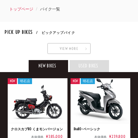
トップページ
バイク一覧
PICK UP BIKES
/ ピックアップバイク
VIEW MORE
NEW BIKES
USED BIKES
NEW
明石店
NEW
明石店
クロスカブ110 くまモンバージョン
Dio110･ベーシック
¥385,000
¥239,800
本体価格
本体価格