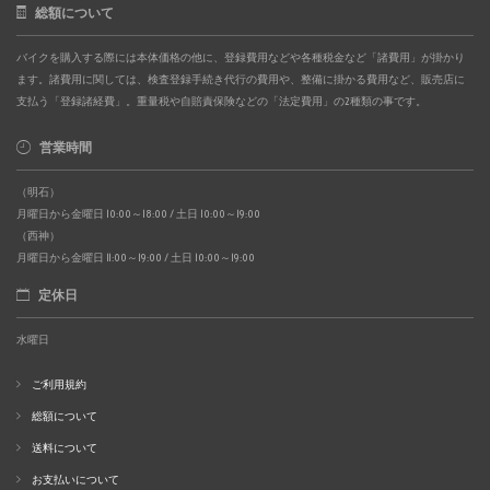
総額について
バイクを購入する際には本体価格の他に、登録費用などや各種税金など「諸費用」が掛かり
ます。諸費用に関しては、検査登録手続き代行の費用や、整備に掛かる費用など、販売店に
支払う「登録諸経費」。重量税や自賠責保険などの「法定費用」の2種類の事です。
営業時間
（明石）
月曜日から金曜日 10:00～18:00 / 土日 10:00～19:00
（西神）
月曜日から金曜日 11:00～19:00 / 土日 10:00～19:00
定休日
水曜日
ご利用規約
総額について
送料について
お支払いについて