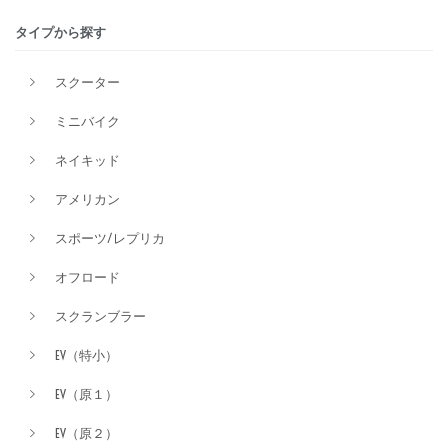
タイプから探す
排気量
スクーター
ミニバイク
価格
ネイキッド
アメリカン
スポーツ/レプリカ
オフロード
スクランブラー
EV（特小）
EV（原１）
EV（原２）