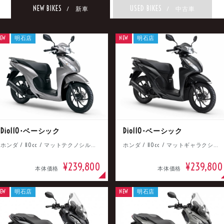
NEW BIKES
USED BIKES
/ 新車
/ 中古車
EW
明石店
NEW
明石店
Dio110･ベーシック
Dio110･ベーシック
ホンダ / 110cc / マットテクノシルバーメタリック
ホンダ / 110cc / マットギャラクシーブラックメタリック
¥239,800
¥239,800
本体価格
本体価格
EW
明石店
NEW
明石店