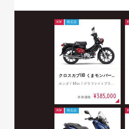
NEW
明石店
N
クロスカブ110 くまモンバージョン
ホンダ / 110cc / グラファイトブラック
¥385,000
本体価格
NEW
明石店
N