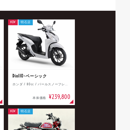
NEW
明石店
Dio110･ベーシック
ホンダ / 110cc / パールスノーフレークホワイト
¥239,800
本体価格
NEW
明石店