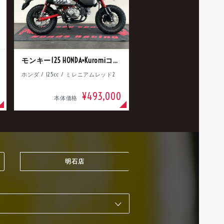
モンキー125 HONDA×Kuromiコラボ
ホンダ / 125cc / ミレニアムレッド2
¥493,000
本体価格
明石店