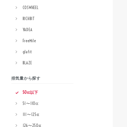
COSWHEEL
RICHBIT
YADEA
FreeMile
glafit
BLAZE
排気量から探す
50cc以下
51〜110cc
111〜125cc
126〜250cc