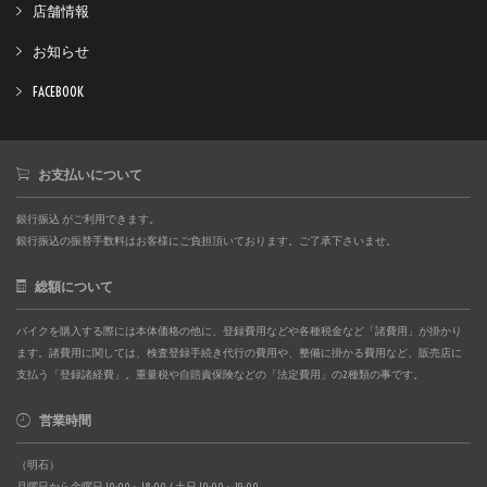
店舗情報
お知らせ
FACEBOOK
お支払いについて
銀行振込 がご利用できます。
銀行振込の振替手数料はお客様にご負担頂いております。ご了承下さいませ。
総額について
バイクを購入する際には本体価格の他に、登録費用などや各種税金など「諸費用」が掛かり
ます。諸費用に関しては、検査登録手続き代行の費用や、整備に掛かる費用など、販売店に
支払う「登録諸経費」。重量税や自賠責保険などの「法定費用」の2種類の事です。
営業時間
（明石）
月曜日から金曜日 10:00～18:00 / 土日 10:00～19:00