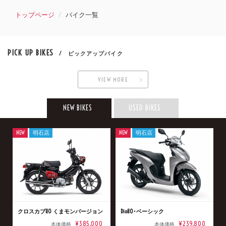
トップページ
バイク一覧
PICK UP BIKES
/ ピックアップバイク
VIEW MORE
NEW BIKES
USED BIKES
NEW
明石店
NEW
明石店
クロスカブ110 くまモンバージョン
Dio110･ベーシック
¥385,000
¥239,800
本体価格
本体価格