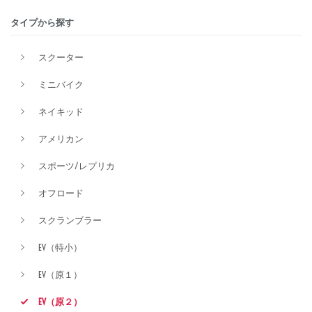
タイプから探す
排気量
スクーター
ミニバイク
価格
ネイキッド
アメリカン
スポーツ/レプリカ
オフロード
スクランブラー
EV（特小）
EV（原１）
EV（原２）