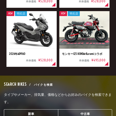
¥528,000
¥528,000
本体価格
本体価格
NEW
明石店
NEW
明石店
2026年ADV160
モンキー125 HONDA×Kuromiコラボ
¥528,000
¥493,000
本体価格
本体価格
SEARCH BIKES
/ バイクを検索
タイプやメーカー、排気量、価格などからお好みのバイクを検索できま
す。
新車
中古車