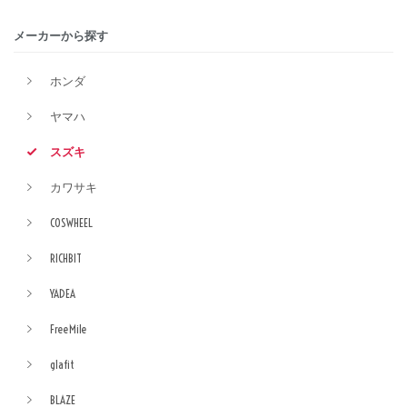
メーカーから探す
ホンダ
ヤマハ
スズキ
カワサキ
COSWHEEL
RICHBIT
YADEA
FreeMile
glafit
BLAZE