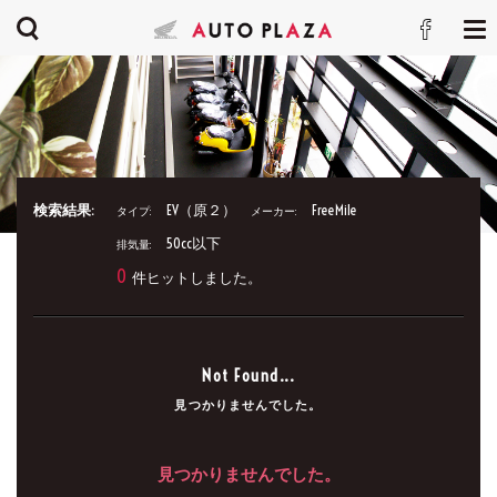
検索結果:
EV（原２）
FreeMile
タイプ:
メーカー:
50cc以下
排気量:
0
件ヒットしました。
Not Found...
見つかりませんでした。
見つかりませんでした。