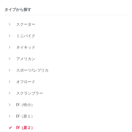
タイプから探す
排気量
スクーター
ミニバイク
価格
ネイキッド
アメリカン
スポーツ/レプリカ
オフロード
スクランブラー
EV（特小）
EV（原１）
EV（原２）