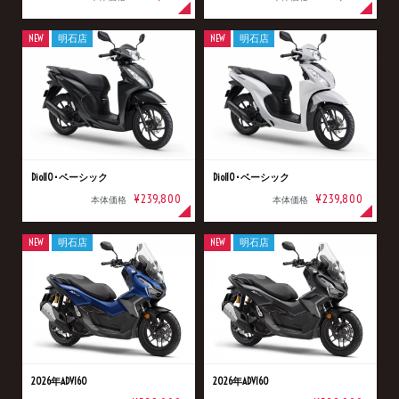
NEW
明石店
NEW
明石店
Dio110･ベーシック
Dio110･ベーシック
¥239,800
¥239,800
本体価格
本体価格
NEW
明石店
NEW
明石店
2026年ADV160
2026年ADV160