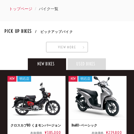
トップページ
バイク一覧
PICK UP BIKES
/ ピックアップバイク
VIEW MORE
NEW BIKES
USED BIKES
NEW
明石店
NEW
明石店
クロスカブ110 くまモンバージョン
Dio110･ベーシック
¥385,000
¥239,800
本体価格
本体価格