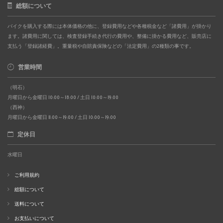
総額について
バイクを購入する際には本体価格の他に、登録費用などや各種税金など「諸費用」が掛かり
ます。諸費用に関しては、検査登録手続き代行の費用や、整備に掛かる費用など、販売店に
支払う「登録諸経費」。重量税や自賠責保険などの「法定費用」の2種類の事です。
営業時間
（明石）
月曜日から金曜日 10:00～18:00 / 土日 10:00～19:00
（西神）
月曜日から金曜日 11:00～19:00 / 土日 10:00～19:00
定休日
水曜日
ご利用規約
総額について
送料について
お支払いについて