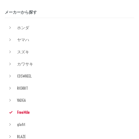
メーカーから探す
ホンダ
ヤマハ
スズキ
カワサキ
COSWHEEL
RICHBIT
YADEA
FreeMile
glafit
BLAZE