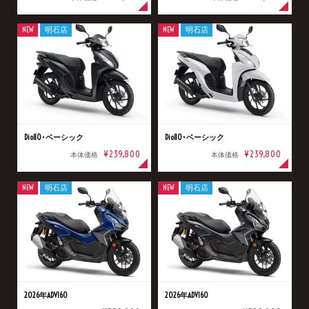
NEW
明石店
NEW
明石店
Dio110･ベーシック
Dio110･ベーシック
¥239,800
¥239,800
本体価格
本体価格
NEW
明石店
NEW
明石店
2026年ADV160
2026年ADV160