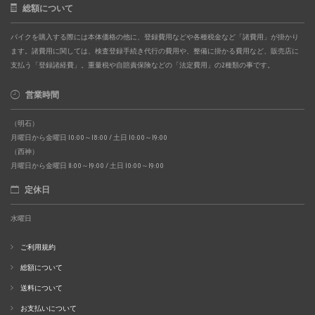
総額について
バイクを購入する際には本体価格の他に、登録費用などや各種税金など「諸費用」が掛かり
ます。諸費用に関しては、検査登録手続き代行の費用や、整備に掛かる費用など、販売店に
支払う「登録諸経費」。重量税や自賠責保険などの「法定費用」の2種類の事です。
営業時間
（明石）
月曜日から金曜日 10:00～18:00 / 土日 10:00～19:00
（西神）
月曜日から金曜日 11:00～19:00 / 土日 10:00～19:00
定休日
水曜日
ご利用規約
総額について
送料について
お支払いについて