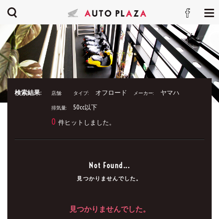
検索結果:
オフロード
ヤマハ
店舗:
タイプ:
メーカー:
50cc以下
排気量:
0
件ヒットしました。
Not Found...
見つかりませんでした。
見つかりませんでした。