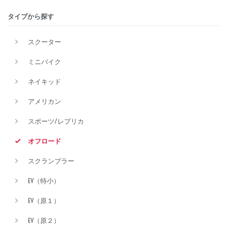
タイプから探す
排気量
スクーター
ミニバイク
価格
ネイキッド
アメリカン
スポーツ/レプリカ
オフロード
スクランブラー
EV（特小）
EV（原１）
EV（原２）