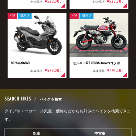
¥528,000
¥528,000
本体価格
本体価格
NEW
明石店
NEW
明石店
2026年ADV160
モンキー125 HONDA×Kuromiコラボ
¥528,000
¥493,000
本体価格
本体価格
SEARCH BIKES
/ バイクを検索
タイプやメーカー、排気量、価格などからお好みのバイクを検索できま
す。
新車
中古車