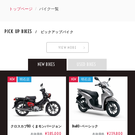
トップページ
バイク一覧
PICK UP BIKES
/ ピックアップバイク
VIEW MORE
NEW BIKES
USED BIKES
NEW
明石店
NEW
明石店
クロスカブ110 くまモンバージョン
Dio110･ベーシック
¥385,000
¥239,800
本体価格
本体価格