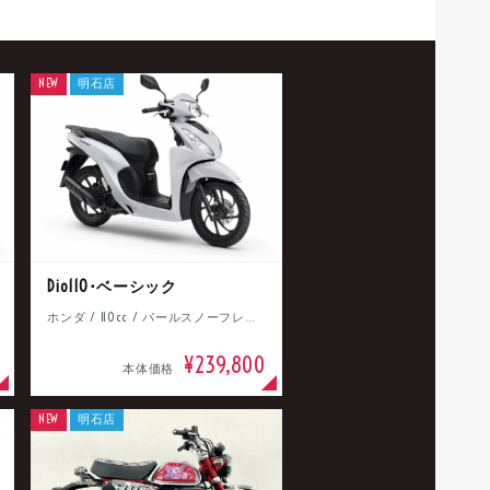
NEW
明石店
Dio110･ベーシック
ホンダ / 110cc / パールスノーフレークホワイト
¥239,800
本体価格
NEW
明石店