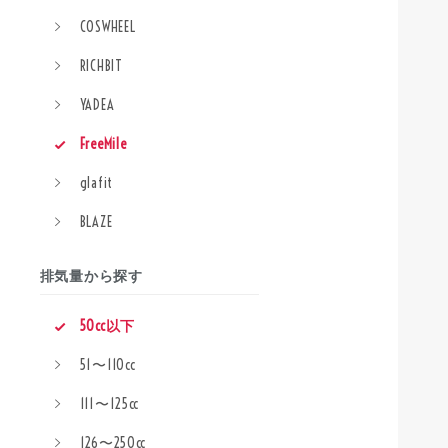
COSWHEEL
RICHBIT
YADEA
FreeMile
glafit
BLAZE
排気量から探す
50cc以下
51〜110cc
111〜125cc
126〜250cc