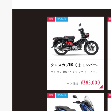
NEW
明石店
N
クロスカブ110 くまモンバージョン
ホンダ / 110cc / グラファイトブラック
¥385,000
本体価格
NEW
明石店
N