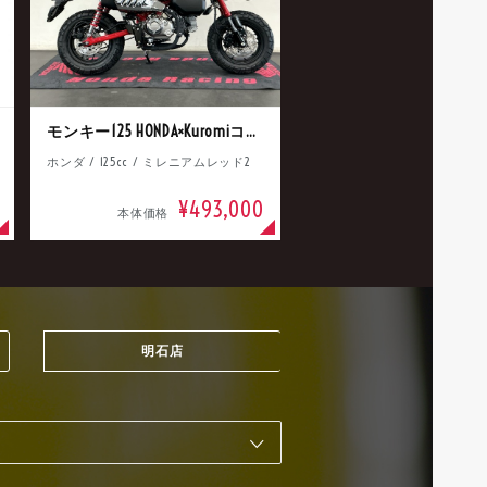
モンキー125 HONDA×Kuromiコラボ
ホンダ / 125cc / ミレニアムレッド2
¥493,000
本体価格
明石店