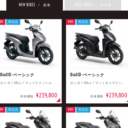
NEW BIKES
USED BIKES
/ 新車
/ 中古車
EW
明石店
NEW
明石店
Dio110･ベーシック
Dio110･ベーシック
ホンダ / 110cc / マットテクノシルバーメタリック
ホンダ / 110cc / マットギャラクシーブラックメタリック
¥239,800
¥239,800
本体価格
本体価格
EW
明石店
NEW
明石店