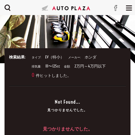
検索結果:
EV（特小）
ホンダ
タイプ:
メーカー:
111〜125cc
2万円～4万円以下
排気量:
金額:
0
件ヒットしました。
Not Found...
見つかりませんでした。
見つかりませんでした。