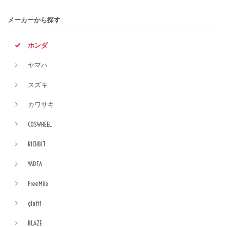
メーカーから探す
ホンダ
ヤマハ
スズキ
カワサキ
COSWHEEL
RICHBIT
YADEA
FreeMile
glafit
BLAZE