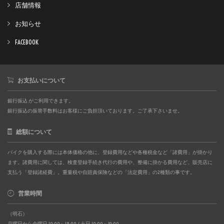
店舗情報
お知らせ
FACEBOOK
お支払いについて
銀行振込 がご利用できます。
銀行振込の振替手数料はお客様にご負担頂いております。ご了承下さいませ。
総額について
バイクを購入する際には本体価格の他に、登録費用などや各種税金など「諸費用」が掛かり
ます。諸費用に関しては、検査登録手続き代行の費用や、整備に掛かる費用など、販売店に
支払う「登録諸経費」。重量税や自賠責保険などの「法定費用」の2種類の事です。
営業時間
（明石）
月曜日から金曜日 10:00～18:00 / 土日 10:00～19:00