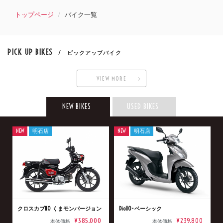
トップページ
バイク一覧
PICK UP BIKES
/ ピックアップバイク
VIEW MORE
NEW BIKES
USED BIKES
NEW
明石店
NEW
明石店
クロスカブ110 くまモンバージョン
Dio110･ベーシック
¥385,000
¥239,800
本体価格
本体価格