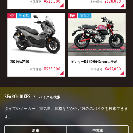
¥528,000
¥528,000
本体価格
本体価格
NEW
明石店
NEW
明石店
2026年ADV160
モンキー125 HONDA×Kuromiコラボ
¥528,000
¥493,000
本体価格
本体価格
SEARCH BIKES
/ バイクを検索
タイプやメーカー、排気量、価格などからお好みのバイクを検索できま
す。
新車
中古車