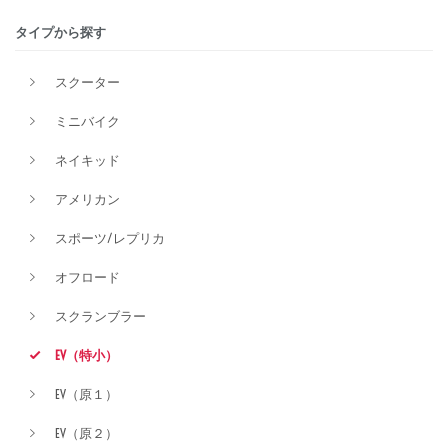
タイプから探す
排気量
スクーター
ミニバイク
価格
ネイキッド
アメリカン
スポーツ/レプリカ
オフロード
スクランブラー
EV（特小）
EV（原１）
EV（原２）