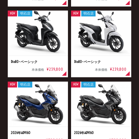
NEW
明石店
NEW
明石店
Dio110･ベーシック
Dio110･ベーシック
¥239,800
¥239,800
本体価格
本体価格
NEW
明石店
NEW
明石店
2026年ADV160
2026年ADV160