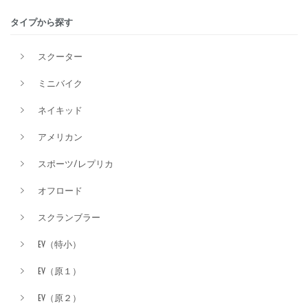
タイプから探す
排気量
スクーター
ミニバイク
価格
ネイキッド
アメリカン
スポーツ/レプリカ
オフロード
スクランブラー
EV（特小）
EV（原１）
EV（原２）