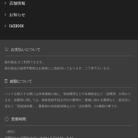
店舗情報
お知らせ
FACEBOOK
お支払いについて
銀行振込 がご利用できます。
銀行振込の振替手数料はお客様にご負担頂いております。ご了承下さいませ。
総額について
バイクを購入する際には本体価格の他に、登録費用などや各種税金など「諸費用」が掛かり
ます。諸費用に関しては、検査登録手続き代行の費用や、整備に掛かる費用など、販売店に
支払う「登録諸経費」。重量税や自賠責保険などの「法定費用」の2種類の事です。
営業時間
（明石）
月曜日から金曜日 10:00～18:00 / 土日 10:00～19:00