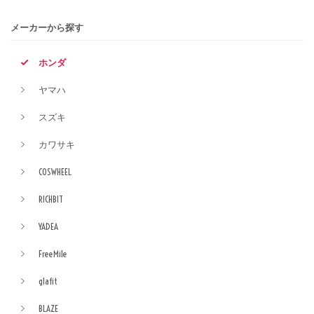
メーカーから探す
ホンダ
ヤマハ
スズキ
カワサキ
COSWHEEL
RICHBIT
YADEA
FreeMile
glafit
BLAZE