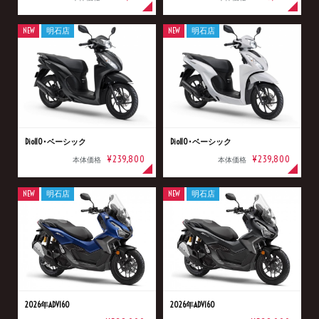
NEW
明石店
NEW
明石店
Dio110･ベーシック
Dio110･ベーシック
¥239,800
¥239,800
本体価格
本体価格
NEW
明石店
NEW
明石店
2026年ADV160
2026年ADV160