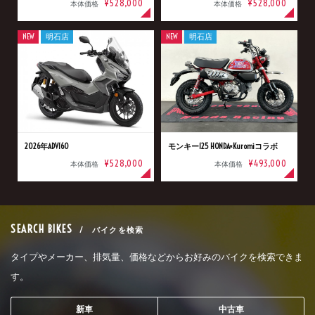
¥528,000
¥528,000
本体価格
本体価格
NEW
明石店
NEW
明石店
2026年ADV160
モンキー125 HONDA×Kuromiコラボ
¥528,000
¥493,000
本体価格
本体価格
SEARCH BIKES
/ バイクを検索
タイプやメーカー、排気量、価格などからお好みのバイクを検索できま
す。
新車
中古車