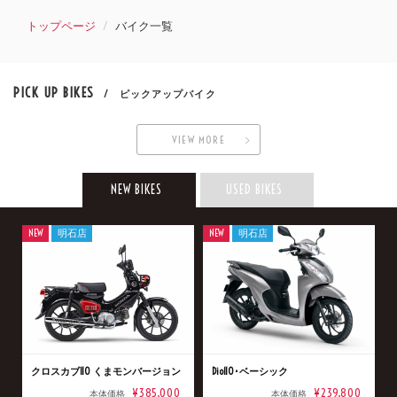
トップページ
バイク一覧
PICK UP BIKES
/ ピックアップバイク
VIEW MORE
NEW BIKES
USED BIKES
NEW
明石店
NEW
明石店
クロスカブ110 くまモンバージョン
Dio110･ベーシック
¥385,000
¥239,800
本体価格
本体価格