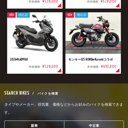
¥528,000
¥528,000
本体価格
本体価格
NEW
明石店
NEW
明石店
2026年ADV160
モンキー125 HONDA×Kuromiコラボ
¥528,000
¥493,000
本体価格
本体価格
SEARCH BIKES
/ バイクを検索
タイプやメーカー、排気量、価格などからお好みのバイクを検索できま
す。
新車
中古車