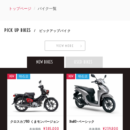
トップページ
バイク一覧
PICK UP BIKES
/ ピックアップバイク
VIEW MORE
NEW BIKES
USED BIKES
NEW
明石店
NEW
明石店
クロスカブ110 くまモンバージョン
Dio110･ベーシック
¥385,000
¥239,800
本体価格
本体価格