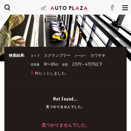
検索結果:
スクランブラー
カワサキ
タイプ:
メーカー:
111〜125cc
2万円～4万円以下
排気量:
金額:
0
件ヒットしました。
Not Found...
見つかりませんでした。
見つかりませんでした。