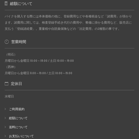
総額について
バイクを購入する際には本体価格の他に、登録費用などや各種税金など「諸費用」が掛かり
ます。諸費用に関しては、検査登録手続き代行の費用や、整備に掛かる費用など、販売店に
支払う「登録諸経費」。重量税や自賠責保険などの「法定費用」の2種類の事です。
営業時間
（明石）
月曜日から金曜日 10:00～18:00 / 土日 10:00～19:00
（西神）
月曜日から金曜日 11:00～19:00 / 土日 10:00～19:00
定休日
水曜日
ご利用規約
総額について
送料について
お支払いについて