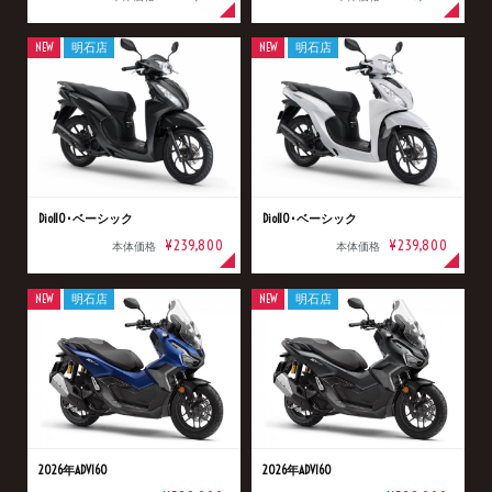
NEW
明石店
NEW
明石店
Dio110･ベーシック
Dio110･ベーシック
¥239,800
¥239,800
本体価格
本体価格
NEW
明石店
NEW
明石店
2026年ADV160
2026年ADV160