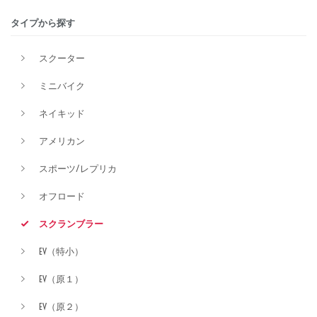
タイプから探す
排気量
スクーター
ミニバイク
価格
ネイキッド
アメリカン
スポーツ/レプリカ
オフロード
スクランブラー
EV（特小）
EV（原１）
EV（原２）