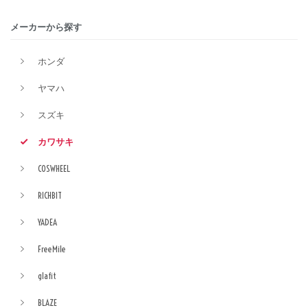
メーカーから探す
ホンダ
ヤマハ
スズキ
カワサキ
COSWHEEL
RICHBIT
YADEA
FreeMile
glafit
BLAZE