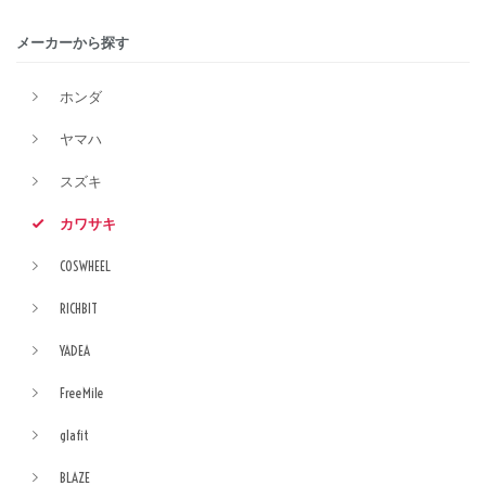
メーカーから探す
ホンダ
ヤマハ
スズキ
カワサキ
COSWHEEL
RICHBIT
YADEA
FreeMile
glafit
BLAZE