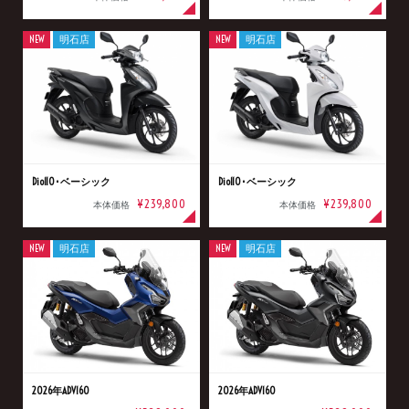
NEW
明石店
NEW
明石店
Dio110･ベーシック
Dio110･ベーシック
¥239,800
¥239,800
本体価格
本体価格
NEW
明石店
NEW
明石店
2026年ADV160
2026年ADV160