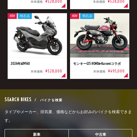
¥528,000
¥528,000
本体価格
本体価格
NEW
明石店
NEW
明石店
2026年ADV160
モンキー125 HONDA×Kuromiコラボ
¥528,000
¥493,000
本体価格
本体価格
SEARCH BIKES
/ バイクを検索
タイプやメーカー、排気量、価格などからお好みのバイクを検索できま
す。
新車
中古車