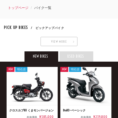
トップページ
バイク一覧
PICK UP BIKES
/ ピックアップバイク
VIEW MORE
NEW BIKES
USED BIKES
NEW
明石店
NEW
明石店
クロスカブ110 くまモンバージョン
Dio110･ベーシック
¥385,000
¥239,800
本体価格
本体価格