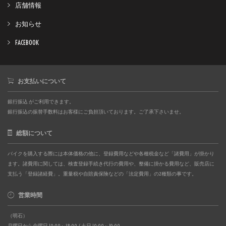
店舗情報
お知らせ
FACEBOOK
お支払いについて
銀行振込 がご利用できます。
銀行振込の振替手数料はお客様にご負担頂いております。ご了承下さいませ。
総額について
バイクを購入する際には本体価格の他に、登録費用などや各種税金など「諸費用」が掛かり
ます。諸費用に関しては、検査登録手続き代行の費用や、整備に掛かる費用など、販売店に
支払う「登録諸経費」。重量税や自賠責保険などの「法定費用」の2種類の事です。
営業時間
（明石）
月曜日から金曜日 10:00～18:00 / 土日 10:00～19:00