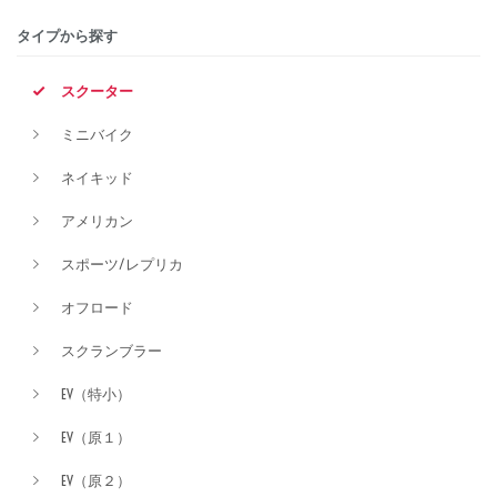
タイプから探す
排気量
スクーター
ミニバイク
価格
ネイキッド
アメリカン
スポーツ/レプリカ
オフロード
スクランブラー
EV（特小）
EV（原１）
EV（原２）