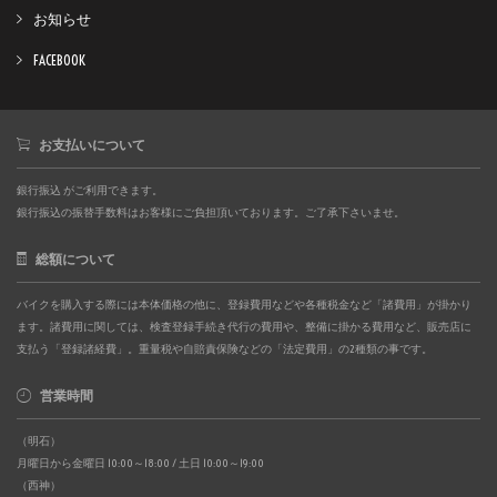
お知らせ
FACEBOOK
お支払いについて
銀行振込 がご利用できます。
銀行振込の振替手数料はお客様にご負担頂いております。ご了承下さいませ。
総額について
バイクを購入する際には本体価格の他に、登録費用などや各種税金など「諸費用」が掛かり
ます。諸費用に関しては、検査登録手続き代行の費用や、整備に掛かる費用など、販売店に
支払う「登録諸経費」。重量税や自賠責保険などの「法定費用」の2種類の事です。
営業時間
（明石）
月曜日から金曜日 10:00～18:00 / 土日 10:00～19:00
（西神）