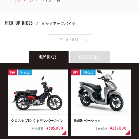
PICK UP BIKES
/ ピックアップバイク
VIEW MORE
NEW BIKES
USED BIKES
NEW
明石店
NEW
明石店
クロスカブ110 くまモンバージョン
Dio110･ベーシック
¥385,000
¥239,800
本体価格
本体価格