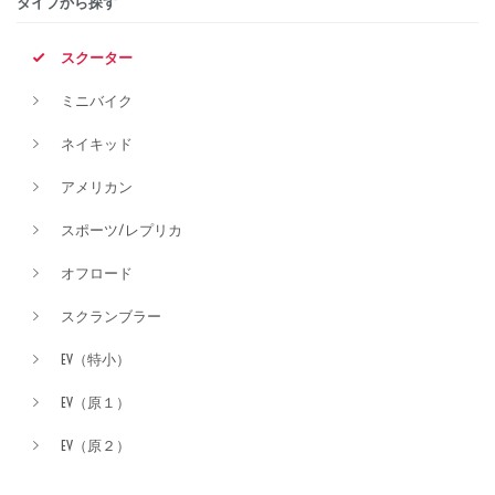
タイプから探す
排気量
スクーター
ミニバイク
価格
ネイキッド
アメリカン
スポーツ/レプリカ
オフロード
スクランブラー
EV（特小）
EV（原１）
EV（原２）