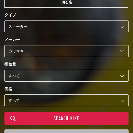
明石店
タイプ
メーカー
排気量
価格