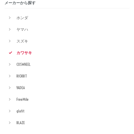
メーカーから探す
ホンダ
ヤマハ
スズキ
カワサキ
COSWHEEL
RICHBIT
YADEA
FreeMile
glafit
BLAZE