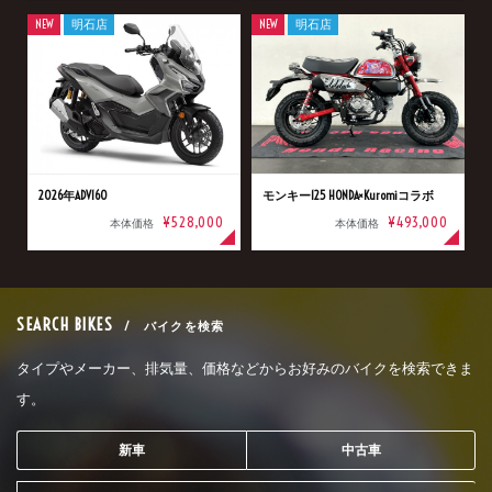
NEW
明石店
NEW
明石店
2026年ADV160
モンキー125 HONDA×Kuromiコラボ
¥528,000
¥493,000
本体価格
本体価格
SEARCH BIKES
/ バイクを検索
タイプやメーカー、排気量、価格などからお好みのバイクを検索できま
す。
新車
中古車