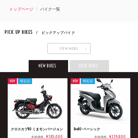
トップページ
バイク一覧
PICK UP BIKES
/ ピックアップバイク
VIEW MORE
NEW BIKES
USED BIKES
NEW
明石店
NEW
明石店
クロスカブ110 くまモンバージョン
Dio110･ベーシック
¥385,000
¥239,800
本体価格
本体価格