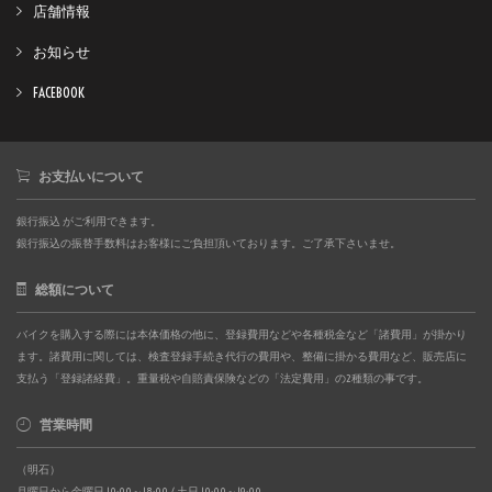
店舗情報
お知らせ
FACEBOOK
お支払いについて
銀行振込 がご利用できます。
銀行振込の振替手数料はお客様にご負担頂いております。ご了承下さいませ。
総額について
バイクを購入する際には本体価格の他に、登録費用などや各種税金など「諸費用」が掛かり
ます。諸費用に関しては、検査登録手続き代行の費用や、整備に掛かる費用など、販売店に
支払う「登録諸経費」。重量税や自賠責保険などの「法定費用」の2種類の事です。
営業時間
（明石）
月曜日から金曜日 10:00～18:00 / 土日 10:00～19:00