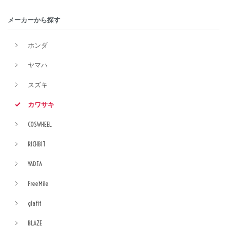
メーカーから探す
ホンダ
ヤマハ
スズキ
カワサキ
COSWHEEL
RICHBIT
YADEA
FreeMile
glafit
BLAZE