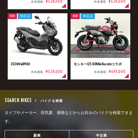
¥528,000
¥528,000
本体価格
本体価格
NEW
明石店
NEW
明石店
2026年ADV160
モンキー125 HONDA×Kuromiコラボ
¥528,000
¥493,000
本体価格
本体価格
SEARCH BIKES
/ バイクを検索
タイプやメーカー、排気量、価格などからお好みのバイクを検索できま
す。
新車
中古車