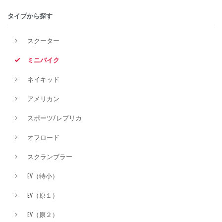
タイプから探す
排気量
スクーター
ミニバイク
価格
ネイキッド
アメリカン
スポーツ/レプリカ
オフロード
スクランブラー
EV（特小）
EV（原１）
EV（原２）