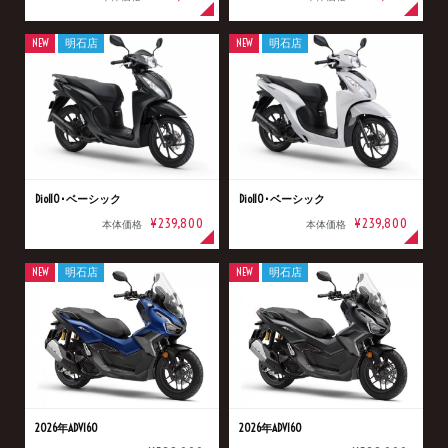
NEW
明石店
NEW
明石店
Dio110･ベーシック
Dio110･ベーシック
¥239,800
¥239,800
本体価格
本体価格
NEW
明石店
NEW
明石店
2026年ADV160
2026年ADV160