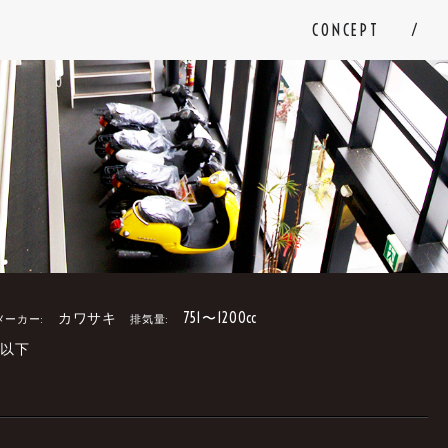
CONCEPT
カワサキ
751〜1200cc
メーカー:
排気量:
円以下
。