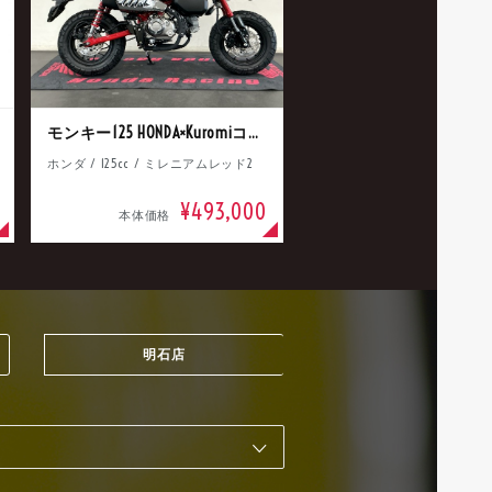
モンキー125 HONDA×Kuromiコラボ
ホンダ / 125cc / ミレニアムレッド2
¥493,000
本体価格
明石店