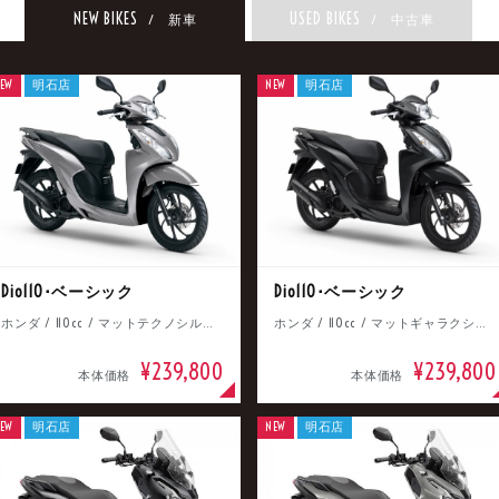
NEW BIKES
USED BIKES
/ 新車
/ 中古車
EW
明石店
NEW
明石店
Dio110･ベーシック
Dio110･ベーシック
ホンダ / 110cc / マットテクノシルバーメタリック
ホンダ / 110cc / マットギャラクシーブラックメタリック
¥239,800
¥239,800
本体価格
本体価格
EW
明石店
NEW
明石店