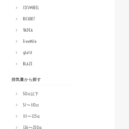
COSWHEEL
RICHBIT
YADEA
FreeMile
glafit
BLAZE
排気量から探す
50cc以下
51〜110cc
111〜125cc
126〜250cc