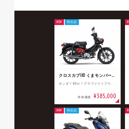
NEW
明石店
N
クロスカブ110 くまモンバージョン
ホンダ / 110cc / グラファイトブラック
¥385,000
本体価格
NEW
明石店
N