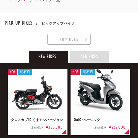
PICK UP BIKES
/ ピックアップバイク
VIEW MORE
NEW BIKES
USED BIKES
NEW
明石店
NEW
明石店
クロスカブ110 くまモンバージョン
Dio110･ベーシック
¥385,000
¥239,800
本体価格
本体価格