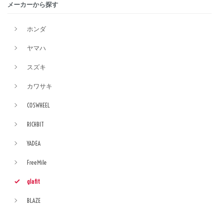
メーカーから探す
ホンダ
ヤマハ
スズキ
カワサキ
COSWHEEL
RICHBIT
YADEA
FreeMile
glafit
BLAZE