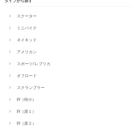
タイプから探す
排気量
スクーター
ミニバイク
価格
ネイキッド
アメリカン
スポーツ/レプリカ
オフロード
スクランブラー
EV（特小）
EV（原１）
EV（原２）