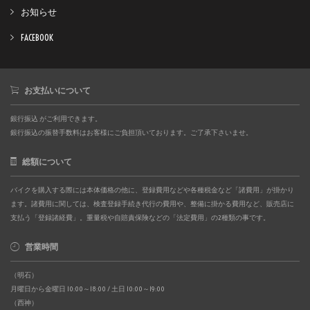
お知らせ
FACEBOOK
お支払いについて
銀行振込 がご利用できます。
銀行振込の振替手数料はお客様にご負担頂いております。ご了承下さいませ。
総額について
バイクを購入する際には本体価格の他に、登録費用などや各種税金など「諸費用」が掛かり
ます。諸費用に関しては、検査登録手続き代行の費用や、整備に掛かる費用など、販売店に
支払う「登録諸経費」。重量税や自賠責保険などの「法定費用」の2種類の事です。
営業時間
（明石）
月曜日から金曜日 10:00～18:00 / 土日 10:00～19:00
（西神）