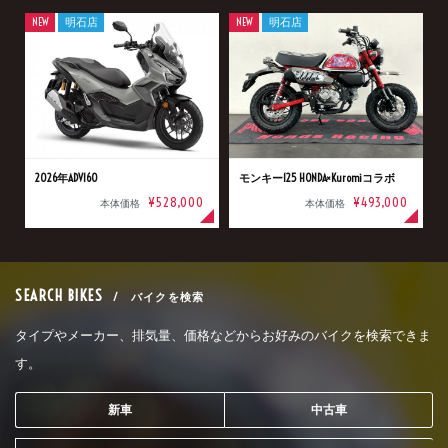
NEW
明石店
NEW
明石店
2026年ADV160
モンキー125 HONDA×Kuromiコラボ
¥528,000
¥493,000
本体価格
本体価格
SEARCH BIKES
/ バイクを検索
タイプやメーカー、排気量、価格などからお好みのバイクを検索できま
す。
新車
中古車