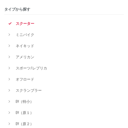
タイプから探す
排気量
スクーター
ミニバイク
価格
ネイキッド
アメリカン
スポーツ/レプリカ
オフロード
スクランブラー
EV（特小）
EV（原１）
EV（原２）