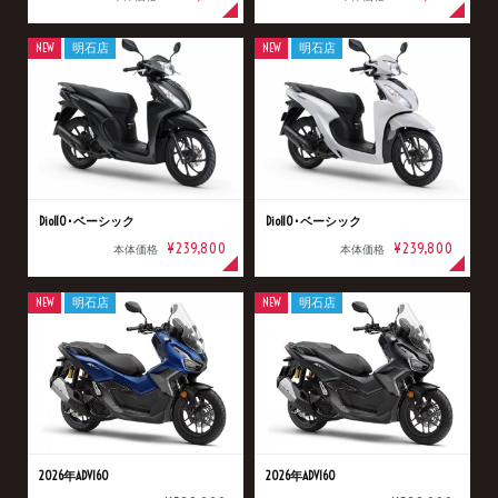
NEW
明石店
NEW
明石店
Dio110･ベーシック
Dio110･ベーシック
¥239,800
¥239,800
本体価格
本体価格
NEW
明石店
NEW
明石店
2026年ADV160
2026年ADV160