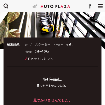
検索結果:
スクーター
glafit
タイプ:
メーカー:
251〜400cc
排気量:
0
件ヒットしました。
Not Found...
見つかりませんでした。
見つかりませんでした。