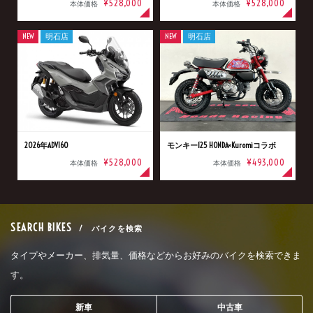
¥528,000
¥528,000
本体価格
本体価格
NEW
明石店
NEW
明石店
2026年ADV160
モンキー125 HONDA×Kuromiコラボ
¥528,000
¥493,000
本体価格
本体価格
SEARCH BIKES
/ バイクを検索
タイプやメーカー、排気量、価格などからお好みのバイクを検索できま
す。
新車
中古車