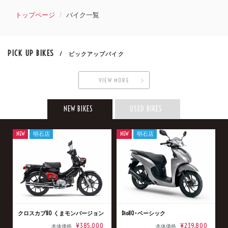
トップページ
バイク一覧
PICK UP BIKES
/ ピックアップバイク
VIEW MORE
NEW BIKES
USED BIKES
NEW
明石店
NEW
明石店
クロスカブ110 くまモンバージョン
Dio110･ベーシック
¥385,000
¥239,800
本体価格
本体価格