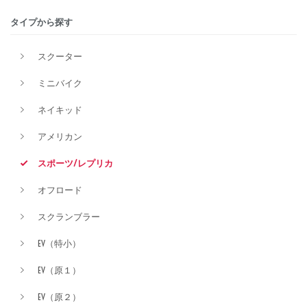
タイプから探す
排気量
スクーター
ミニバイク
価格
ネイキッド
アメリカン
スポーツ/レプリカ
オフロード
スクランブラー
EV（特小）
EV（原１）
EV（原２）