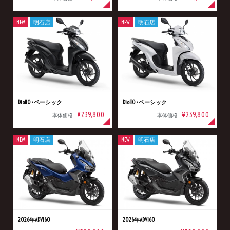
NEW
明石店
NEW
明石店
Dio110･ベーシック
Dio110･ベーシック
¥239,800
¥239,800
本体価格
本体価格
NEW
明石店
NEW
明石店
2026年ADV160
2026年ADV160