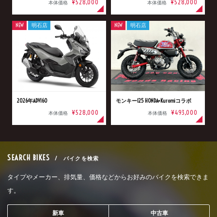
¥528,000
¥528,000
本体価格
本体価格
NEW
明石店
NEW
明石店
2026年ADV160
モンキー125 HONDA×Kuromiコラボ
¥528,000
¥493,000
本体価格
本体価格
SEARCH BIKES
/ バイクを検索
タイプやメーカー、排気量、価格などからお好みのバイクを検索できま
す。
新車
中古車