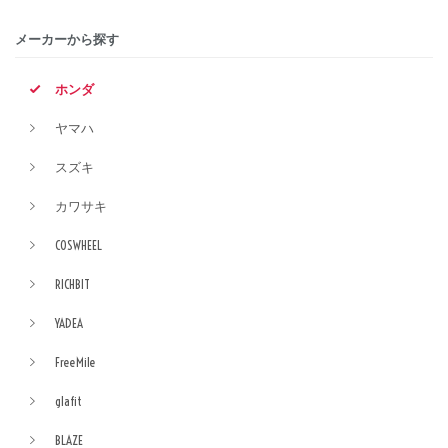
メーカーから探す
ホンダ
ヤマハ
スズキ
カワサキ
COSWHEEL
RICHBIT
YADEA
FreeMile
glafit
BLAZE