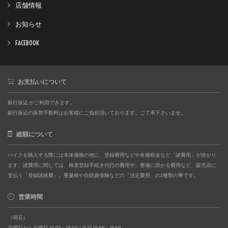
店舗情報
お知らせ
FACEBOOK
お支払いについて
銀行振込 がご利用できます。
銀行振込の振替手数料はお客様にご負担頂いております。ご了承下さいませ。
総額について
バイクを購入する際には本体価格の他に、登録費用などや各種税金など「諸費用」が掛かり
ます。諸費用に関しては、検査登録手続き代行の費用や、整備に掛かる費用など、販売店に
支払う「登録諸経費」。重量税や自賠責保険などの「法定費用」の2種類の事です。
営業時間
（明石）
月曜日から金曜日 10:00～18:00 / 土日 10:00～19:00