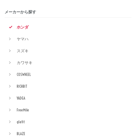
メーカーから探す
ホンダ
ヤマハ
スズキ
カワサキ
COSWHEEL
RICHBIT
YADEA
FreeMile
glafit
BLAZE