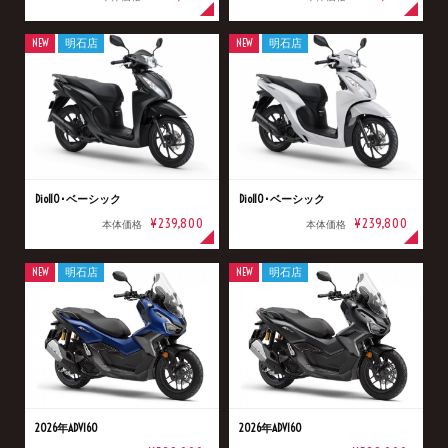
NEW
明石店
NEW
明石店
Dio110･ベーシック
Dio110･ベーシック
¥239,800
¥239,800
本体価格
本体価格
NEW
明石店
NEW
明石店
2026年ADV160
2026年ADV160