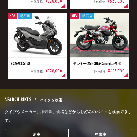
¥528,000
¥528,000
本体価格
本体価格
NEW
明石店
NEW
明石店
2026年ADV160
モンキー125 HONDA×Kuromiコラボ
¥528,000
¥493,000
本体価格
本体価格
SEARCH BIKES
/ バイクを検索
タイプやメーカー、排気量、価格などからお好みのバイクを検索できま
す。
新車
中古車