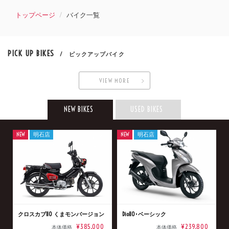
トップページ
バイク一覧
PICK UP BIKES
/ ピックアップバイク
VIEW MORE
NEW BIKES
USED BIKES
NEW
明石店
NEW
明石店
クロスカブ110 くまモンバージョン
Dio110･ベーシック
¥385,000
¥239,800
本体価格
本体価格