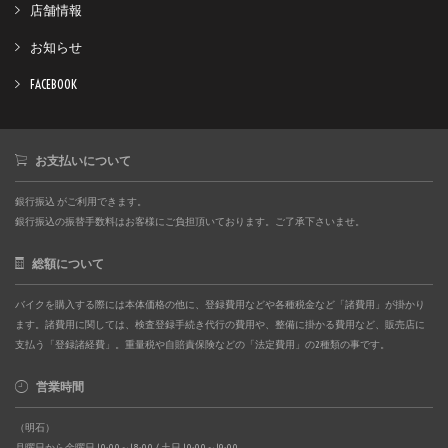
店舗情報
お知らせ
FACEBOOK
お支払いについて
銀行振込 がご利用できます。
銀行振込の振替手数料はお客様にご負担頂いております。ご了承下さいませ。
総額について
バイクを購入する際には本体価格の他に、登録費用などや各種税金など「諸費用」が掛かり
ます。諸費用に関しては、検査登録手続き代行の費用や、整備に掛かる費用など、販売店に
支払う「登録諸経費」。重量税や自賠責保険などの「法定費用」の2種類の事です。
営業時間
（明石）
月曜日から金曜日 10:00～18:00 / 土日 10:00～19:00