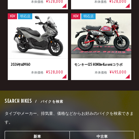
¥528,000
¥528,000
本体価格
本体価格
NEW
明石店
NEW
明石店
2026年ADV160
モンキー125 HONDA×Kuromiコラボ
¥528,000
¥493,000
本体価格
本体価格
SEARCH BIKES
/ バイクを検索
タイプやメーカー、排気量、価格などからお好みのバイクを検索できま
す。
新車
中古車