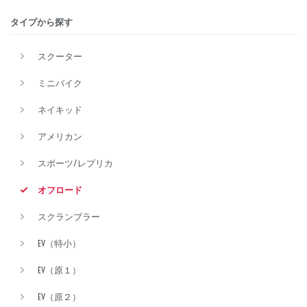
タイプから探す
排気量
スクーター
ミニバイク
価格
ネイキッド
アメリカン
スポーツ/レプリカ
オフロード
スクランブラー
EV（特小）
EV（原１）
EV（原２）