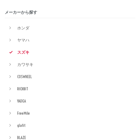
メーカーから探す
ホンダ
ヤマハ
スズキ
カワサキ
COSWHEEL
RICHBIT
YADEA
FreeMile
glafit
BLAZE