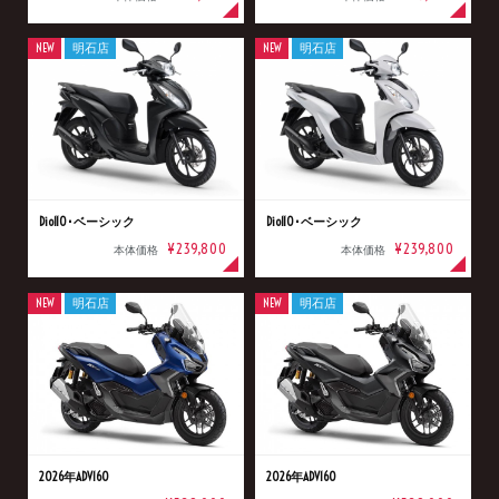
NEW
明石店
NEW
明石店
Dio110･ベーシック
Dio110･ベーシック
¥239,800
¥239,800
本体価格
本体価格
NEW
明石店
NEW
明石店
2026年ADV160
2026年ADV160