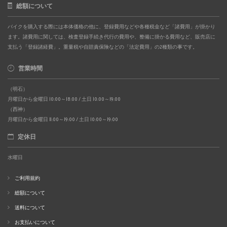
総額について
バイクを購入する際には本体価格の他に、登録費用などや各種税金など「諸費用」が掛かり
ます。諸費用に関しては、検査登録手続き代行の費用や、整備に掛かる費用など、販売店に
支払う「登録諸経費」。重量税や自賠責保険などの「法定費用」の2種類の事です。
営業時間
（明石）
月曜日から金曜日 10:00～18:00 / 土日 10:00～19:00
（西神）
月曜日から金曜日 11:00～19:00 / 土日 10:00～19:00
定休日
水曜日
ご利用規約
総額について
送料について
お支払いについて