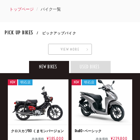
トップページ
バイク一覧
PICK UP BIKES
/ ピックアップバイク
VIEW MORE
NEW BIKES
USED BIKES
NEW
明石店
NEW
明石店
クロスカブ110 くまモンバージョン
Dio110･ベーシック
¥385,000
¥239,800
本体価格
本体価格