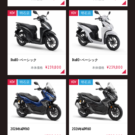
NEW
明石店
NEW
明石店
Dio110･ベーシック
Dio110･ベーシック
¥239,800
¥239,800
本体価格
本体価格
NEW
明石店
NEW
明石店
2026年ADV160
2026年ADV160