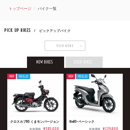
トップページ
バイク一覧
PICK UP BIKES
/ ピックアップバイク
VIEW MORE
NEW BIKES
USED BIKES
NEW
明石店
NEW
明石店
クロスカブ110 くまモンバージョン
Dio110･ベーシック
¥385,000
¥239,800
本体価格
本体価格