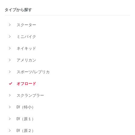
タイプから探す
排気量
スクーター
ミニバイク
価格
ネイキッド
アメリカン
スポーツ/レプリカ
オフロード
スクランブラー
EV（特小）
EV（原１）
EV（原２）