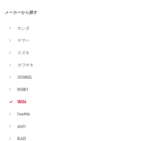
メーカーから探す
ホンダ
ヤマハ
スズキ
カワサキ
COSWHEEL
RICHBIT
YADEA
FreeMile
glafit
BLAZE