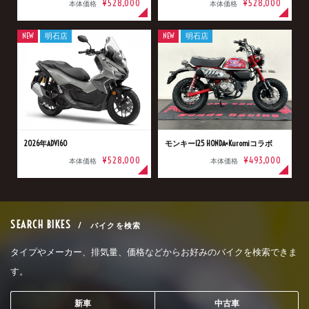
¥528,000
¥528,000
本体価格
本体価格
NEW
明石店
NEW
明石店
2026年ADV160
モンキー125 HONDA×Kuromiコラボ
¥528,000
¥493,000
本体価格
本体価格
SEARCH BIKES
/ バイクを検索
タイプやメーカー、排気量、価格などからお好みのバイクを検索できま
す。
新車
中古車