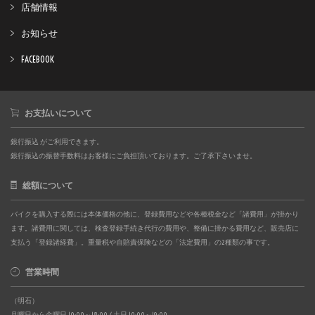
店舗情報
お知らせ
FACEBOOK
お支払いについて
銀行振込 がご利用できます。
銀行振込の振替手数料はお客様にご負担頂いております。ご了承下さいませ。
総額について
バイクを購入する際には本体価格の他に、登録費用などや各種税金など「諸費用」が掛かり
ます。諸費用に関しては、検査登録手続き代行の費用や、整備に掛かる費用など、販売店に
支払う「登録諸経費」。重量税や自賠責保険などの「法定費用」の2種類の事です。
営業時間
（明石）
月曜日から金曜日 10:00～18:00 / 土日 10:00～19:00