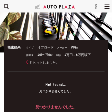
検索結果:
オフロード
YADEA
タイプ:
メーカー:
401〜750cc
4万円～6万円以下
排気量:
金額:
0
件ヒットしました。
Not Found...
見つかりませんでした。
見つかりませんでした。