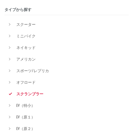
タイプから探す
排気量
スクーター
ミニバイク
価格
ネイキッド
アメリカン
スポーツ/レプリカ
オフロード
スクランブラー
EV（特小）
EV（原１）
EV（原２）