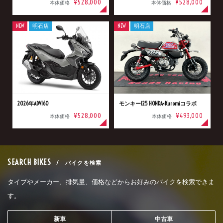
¥528,000
¥528,000
本体価格
本体価格
NEW
明石店
NEW
明石店
2026年ADV160
モンキー125 HONDA×Kuromiコラボ
¥528,000
¥493,000
本体価格
本体価格
SEARCH BIKES
/ バイクを検索
タイプやメーカー、排気量、価格などからお好みのバイクを検索できま
す。
新車
中古車