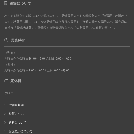
総額について
バイクを購入する際には本体価格の他に、登録費用などや各種税金など「諸費用」が掛かり
ます。諸費用に関しては、検査登録手続き代行の費用や、整備に掛かる費用など、販売店に
支払う「登録諸経費」。重量税や自賠責保険などの「法定費用」の2種類の事です。
営業時間
（明石）
月曜日から金曜日 10:00～18:00 / 土日 10:00～19:00
（西神）
月曜日から金曜日 11:00～19:00 / 土日 10:00～19:00
定休日
水曜日
ご利用規約
総額について
送料について
お支払いについて