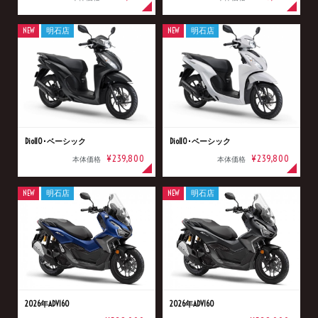
NEW
明石店
NEW
明石店
Dio110･ベーシック
Dio110･ベーシック
¥239,800
¥239,800
本体価格
本体価格
NEW
明石店
NEW
明石店
2026年ADV160
2026年ADV160