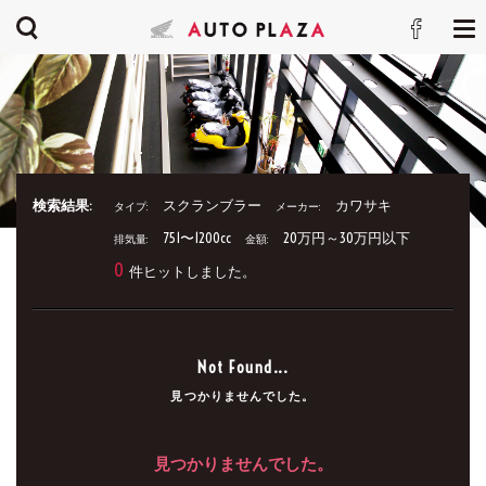
検索結果:
スクランブラー
カワサキ
タイプ:
メーカー:
751〜1200cc
20万円～30万円以下
排気量:
金額:
0
件ヒットしました。
Not Found...
見つかりませんでした。
見つかりませんでした。