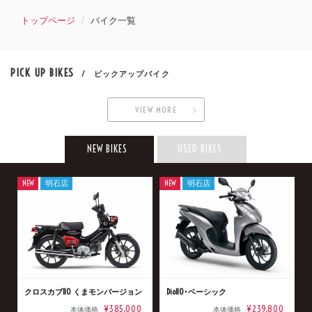
トップページ
バイク一覧
PICK UP BIKES
/ ピックアップバイク
VIEW MORE
NEW BIKES
USED BIKES
NEW
明石店
NEW
明石店
クロスカブ110 くまモンバージョン
Dio110･ベーシック
¥385,000
¥239,800
本体価格
本体価格