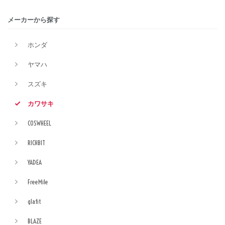
メーカーから探す
ホンダ
ヤマハ
スズキ
カワサキ
COSWHEEL
RICHBIT
YADEA
FreeMile
glafit
BLAZE