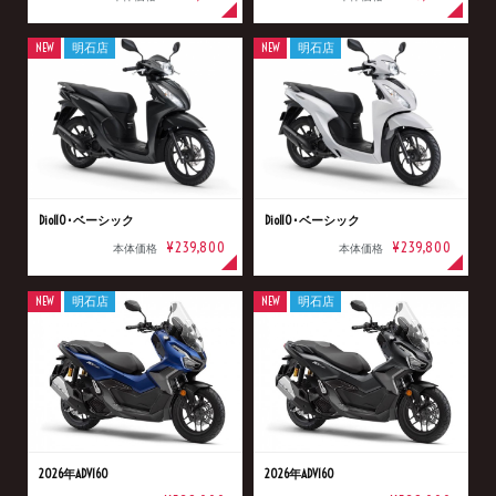
NEW
明石店
NEW
明石店
Dio110･ベーシック
Dio110･ベーシック
¥239,800
¥239,800
本体価格
本体価格
NEW
明石店
NEW
明石店
2026年ADV160
2026年ADV160