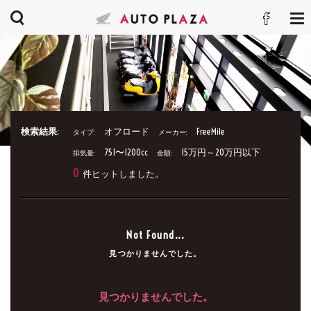
検索結果:
オフロード
FreeMile
タイプ:
メーカー:
751〜1200cc
15万円～20万円以下
排気量:
金額:
0
件ヒットしました。
Not Found...
見つかりませんでした。
見つかりませんでした。