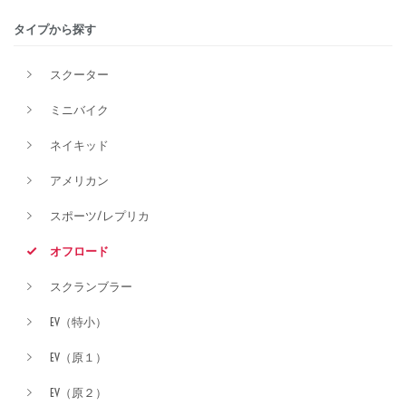
タイプから探す
排気量
スクーター
ミニバイク
価格
ネイキッド
アメリカン
スポーツ/レプリカ
オフロード
スクランブラー
EV（特小）
EV（原１）
EV（原２）