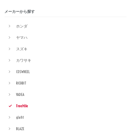
メーカーから探す
ホンダ
ヤマハ
スズキ
カワサキ
COSWHEEL
RICHBIT
YADEA
FreeMile
glafit
BLAZE