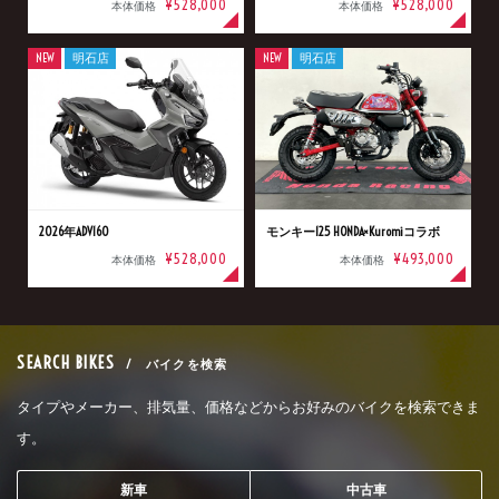
¥528,000
¥528,000
本体価格
本体価格
NEW
明石店
NEW
明石店
2026年ADV160
モンキー125 HONDA×Kuromiコラボ
¥528,000
¥493,000
本体価格
本体価格
SEARCH BIKES
/ バイクを検索
タイプやメーカー、排気量、価格などからお好みのバイクを検索できま
す。
新車
中古車