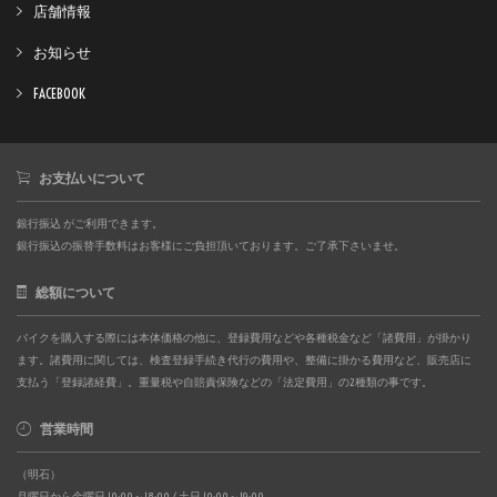
店舗情報
お知らせ
FACEBOOK
お支払いについて
銀行振込 がご利用できます。
銀行振込の振替手数料はお客様にご負担頂いております。ご了承下さいませ。
総額について
バイクを購入する際には本体価格の他に、登録費用などや各種税金など「諸費用」が掛かり
ます。諸費用に関しては、検査登録手続き代行の費用や、整備に掛かる費用など、販売店に
支払う「登録諸経費」。重量税や自賠責保険などの「法定費用」の2種類の事です。
営業時間
（明石）
月曜日から金曜日 10:00～18:00 / 土日 10:00～19:00