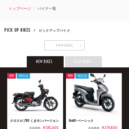
トップページ
バイク一覧
PICK UP BIKES
/ ピックアップバイク
VIEW MORE
NEW BIKES
USED BIKES
NEW
明石店
NEW
明石店
クロスカブ110 くまモンバージョン
Dio110･ベーシック
¥385,000
¥239,800
本体価格
本体価格